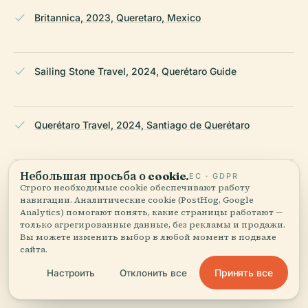
Britannica, 2023, Queretaro, Mexico
Sailing Stone Travel, 2024, Querétaro Guide
Querétaro Travel, 2024, Santiago de Querétaro
Небольшая просьба о cookie.
ЕС · GDPR
Travel by Mexico, 2024, Places to Visit in Querétaro
Строго необходимые cookie обеспечивают работу
навигации. Аналитические cookie (PostHog, Google
Analytics) помогают понять, какие страницы работают —
только агрегированные данные, без рекламы и продажи.
Wanderlog, 2024, Best Museums in Querétaro City
Вы можете изменить выбор в любой момент в подвале
сайта.
Принять все
Настроить
Отклонить все
TripSavvy, 2023, Things to Do in Querétaro