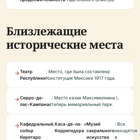
Близлежащие
исторические места
Театр
: Место, где была составлена
Республики
Конституция Мексики 1917 года.
Серро-де-
: Место казни Максимилиана I,
лас-Кампанас
теперь мемориальный парк.
Кафедральный
,
Каса-де-ла-
и
Музей
: Все
собор
Коррегидора
сакрального
находятся
Керетаро
искусства
в