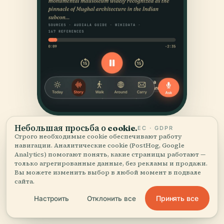
Небольшая просьба о cookie.
ЕС · GDPR
Строго необходимые cookie обеспечивают работу
навигации. Аналитические cookie (PostHog, Google
Analytics) помогают понять, какие страницы работают —
только агрегированные данные, без рекламы и продажи.
Вы можете изменить выбор в любой момент в подвале
сайта.
ИСТОЧНИКИ
Принять все
Настроить
Отклонить все
Проверено
и показано.