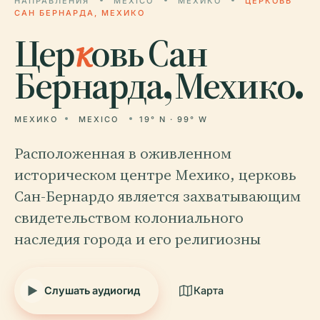
НАПРАВЛЕНИЯ
MEXICO
МЕХИКО
ЦЕРКОВЬ
САН БЕРНАРДА, МЕХИКО
Цер
к
овь Сан
Бернарда, Мехико.
МЕХИКО
MEXICO
19° N · 99° W
Расположенная в оживленном
историческом центре Мехико, церковь
Сан-Бернардо является захватывающим
свидетельством колониального
наследия города и его религиозны
Слушать аудиогид
Карта