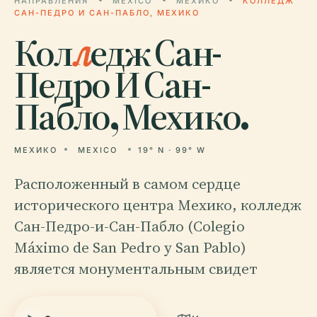
НАПРАВЛЕНИЯ
MEXICO
МЕХИКО
КОЛЛЕДЖ
САН-ПЕДРО И САН-ПАБЛО, МЕХИКО
Кол
л
едж Сан-
Педро И Сан-
Пабло, Мехико.
МЕХИКО
MEXICO
19° N · 99° W
Расположенный в самом сердце
исторического центра Мехико, колледж
Сан-Педро-и-Сан-Пабло (Colegio
Máximo de San Pedro y San Pablo)
является монументальным свидет