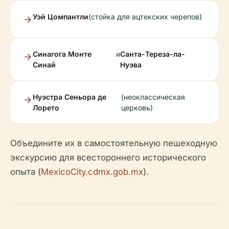
Уэй Цомпантли
(стойка для ацтекских черепов)
Синагога Монте
и
Санта-Тереза-ла-
Синай
Нуэва
Нуэстра Сеньора де
(неоклассическая
Лорето
церковь)
Объедините их в самостоятельную пешеходную
экскурсию для всестороннего исторического
опыта (
MexicoCity.cdmx.gob.mx
).