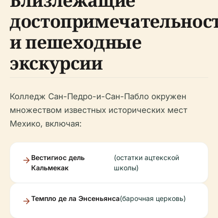
Близлежащие
достопримечательнос
и пешеходные
экскурсии
Колледж Сан-Педро-и-Сан-Пабло окружен
множеством известных исторических мест
Мехико, включая:
Вестигиос дель
(остатки ацтекской
Кальмекак
школы)
Темпло де ла Энсеньянса
(барочная церковь)