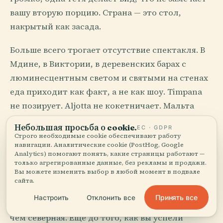
вашу вторую порцию. Страна — это стол,
накрытый как засада.
Больше всего трогает отсутствие спектакля. В
Мдине, в Виктории, в деревенских барах с
люминесцентным светом и святыми на стенах
еда приходит как факт, а не как шоу. Timpana
не позирует. Aljotta не кокетничает. Мальта
кормит вас с серьезным спокойствием нации,
Небольшая просьба о cookie.
ЕС · GDPR
которую завоевывали слишком часто, чтобы
Строго необходимые cookie обеспечивают работу
навигации. Аналитические cookie (PostHog, Google
считать ужин украшением.
Analytics) помогают понять, какие страницы работают —
только агрегированные данные, без рекламы и продажи.
Вы можете изменить выбор в любой момент в подвале
Тепло раньше разрешения
сайта.
Принять все
Настроить
Отклонить все
Мальтийская вежливость начинается раньше,
чем северная. Еще до того, как вы успели