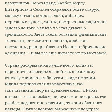
памятников. Через Гранд-Харбор Биргу,
Витториоза и Сенглея сохраняют более старую
морскую ткань острова: доки, auberges,
церковные купола, улицы, построенные ради тени
задолго до того, как кто-то стал думать о
зрелищности. Здесь следы оставили финикийские
торговцы, римские чиновники, арабские
поселенцы, рыцари Святого Иоанна и британские
адмиралы — и вы все еще читаете их по мостовой.
Страна раскрывается лучше всего, когда вы
перестаете относиться к ней как к пляжному
отпуску с приятным бонусом в виде истории.
Мдина поднимается из известняка, как
запечатанный спор из Средневековья, а Рабат
выводит к катакомбам, переулкам и пекарням, где
pastizzi подают так горячими, что они обжигают
пальцы. К югу и востоку Марсашлокк по утрам