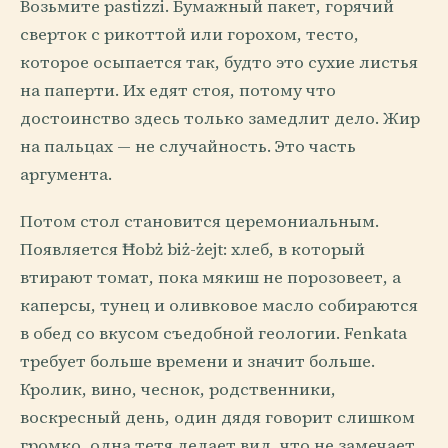
Возьмите pastizzi. Бумажный пакет, горячий
сверток с рикоттой или горохом, тесто,
которое осыпается так, будто это сухие листья
на паперти. Их едят стоя, потому что
достоинство здесь только замедлит дело. Жир
на пальцах — не случайность. Это часть
аргумента.
Потом стол становится церемониальным.
Появляется Ħobż biż-żejt: хлеб, в который
втирают томат, пока мякиш не порозовеет, а
каперсы, тунец и оливковое масло собираются
в обед со вкусом съедобной геологии. Fenkata
требует больше времени и значит больше.
Кролик, вино, чеснок, родственники,
воскресный день, один дядя говорит слишком
громко, одна тетя делает вид, что не замечает