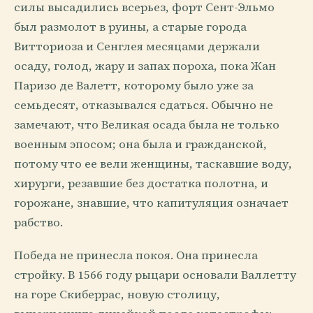
силы высадились всерьез, форт Сент-Эльмо
был размолот в руины, а старые города
Витториоза и Сенглея месяцами держали
осаду, голод, жару и запах пороха, пока Жан
Паризо де Валетт, которому было уже за
семьдесят, отказывался сдаться. Обычно не
замечают, что Великая осада была не только
военным эпосом; она была и гражданской,
потому что ее вели женщины, таскавшие воду,
хирурги, резавшие без достатка полотна, и
горожане, знавшие, что капитуляция означает
рабство.
Победа не принесла покоя. Она принесла
стройку. В 1566 году рыцари основали Валлетту
на горе Скиберрас, новую столицу,