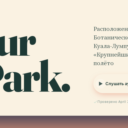
ur
Расположен
Ботаническо
Куала-Лумпу
ark.
«Крупнейши
полёто
Слушать а
Проверено April 