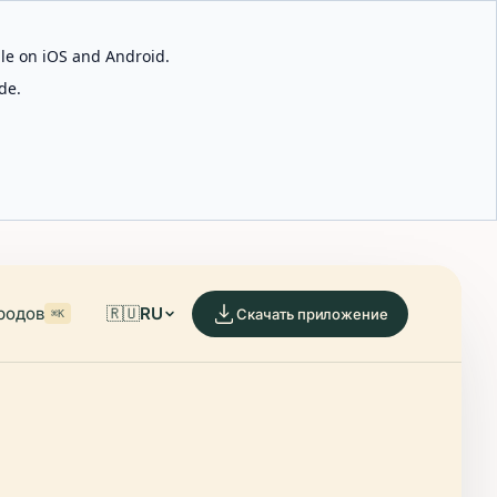
able on iOS and Android.
de.
родов
🇷🇺
RU
Скачать приложение
⌘K