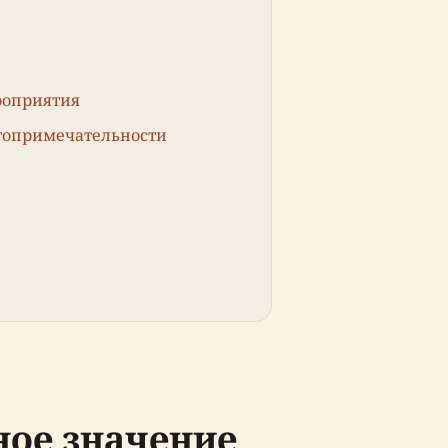
роприятия
топримечательности
ное значение