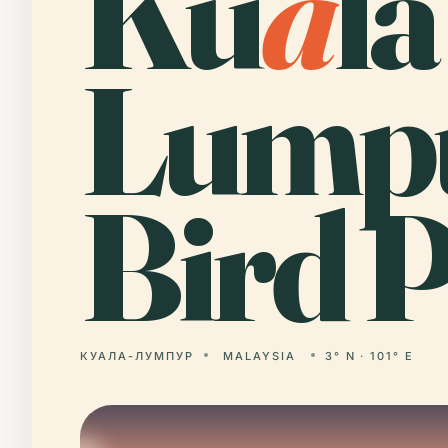
Ku
a
la
Lump
Bird P
КУАЛА-ЛУМПУР
MALAYSIA
3° N · 101° E