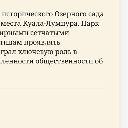
 исторического Озерного сада
 места Куала-Лумпура. Парк
бширными сетчатыми
тицам проявлять
играл ключевую роль в
мленности общественности об