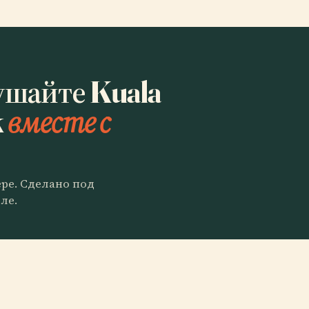
ушайте Kuala
k
вместе с
ере. Сделано под
ле.