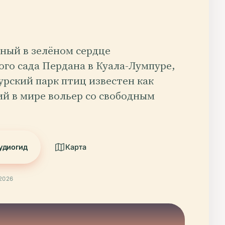
ный в зелёном сердце
го сада Пердана в Куала-Лумпуре,
рский парк птиц известен как
й в мире вольер со свободным
удиогид
Карта
2026