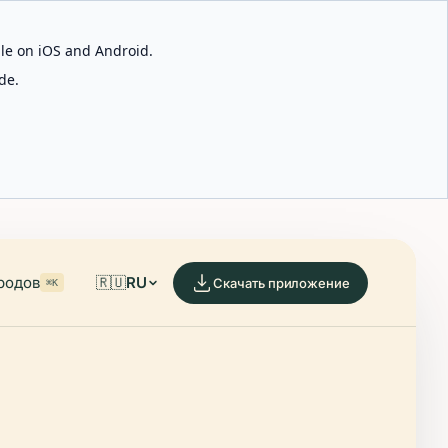
able on iOS and Android.
de.
родов
🇷🇺
RU
Скачать приложение
⌘K