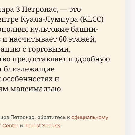
ара 3 Петронас, — это
ентре Куала-Лумпура (KLCC)
ополняя культовые башни-
 и насчитывает 60 этажей,
ацию с торговыми,
тво предоставляет подробную
на близлежащие
 особенностях и
лям максимально
цов Петронас, обратитесь к
официальному
r Center
и
Tourist Secrets
.