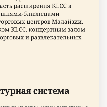
часть расширения KLCC в
с башнями-близнецами
 торговых центров Малайзии.
ком KLCC, концертным залом
торговых и развлекательных
ктурная система