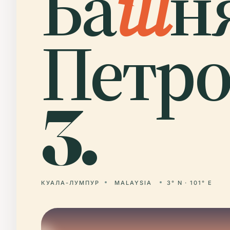
Ба
ш
н
Петро
3.
КУАЛА-ЛУМПУР
MALAYSIA
3° N · 101° E