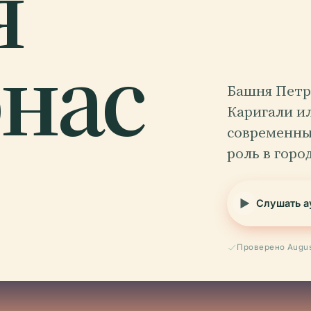
я
нас
Башня Петро
Каригали ил
современны
роль в горо
Слушать а
Проверено Augus