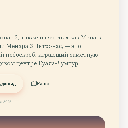
нас 3, также известная как Менара
и Менара 3 Петронас, — это
й небоскреб, играющий заметную
дском центре Куала-Лумпур
удиогид
Карта
t 2025