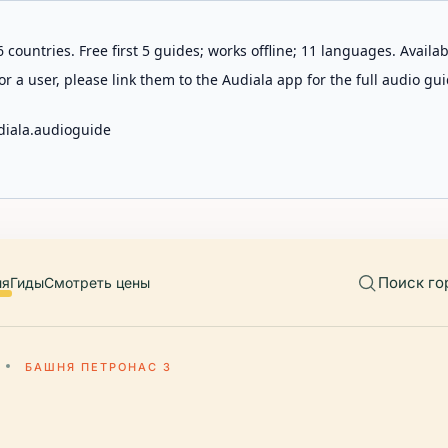
 countries. Free first 5 guides; works offline; 11 languages. Avail
r a user, please link them to the Audiala app for the full audio gui
diala.audioguide
Поиск го
ия
Гиды
Смотреть цены
БАШНЯ ПЕТРОНАС 3