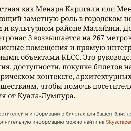
естная как Менара Каригали или Мен
ающий заметную роль в городском ц
и культурном районе Малайзии. Д
тронас 3 возвышается на 267 метров
фисные помещения и прямую интегр
ными объектами KLCC. Это руководс
ия, доступности, покупке билетов 
рическом контексте, архитектурных
тешествиям, чтобы помочь посетите
ия от Куала-Лумпура.
сетителей и информации о билетах для башен-близне
полнительную информацию можно найти на
Skyscrape