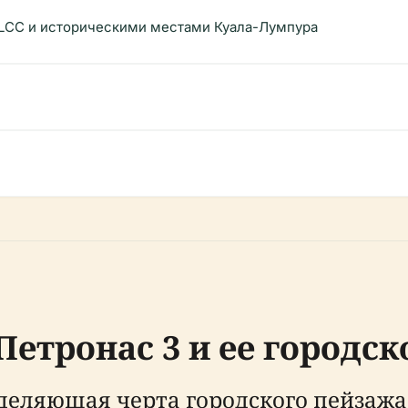
LCC и историческими местами Куала-Лумпура
етронас 3 и ее городск
деляющая черта городского пейзажа