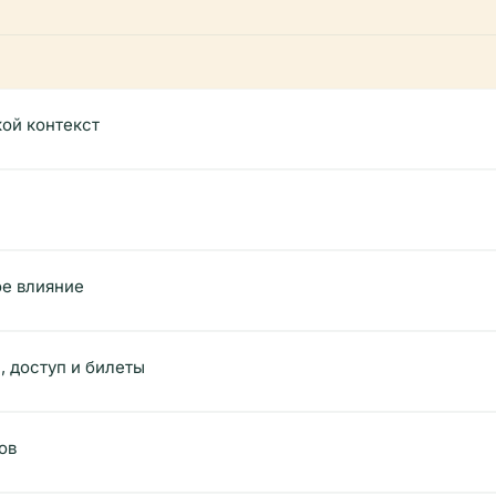
кой контекст
ое влияние
, доступ и билеты
ов