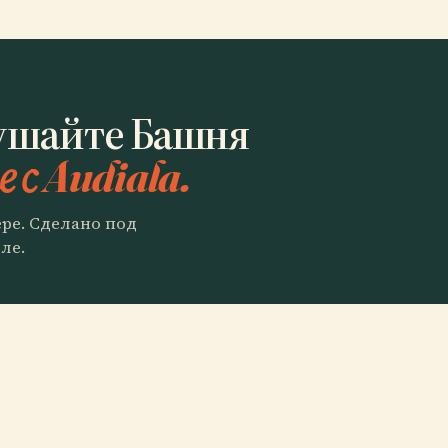
ушайте Башня
 с Audiala.
ере. Сделано под
ле.