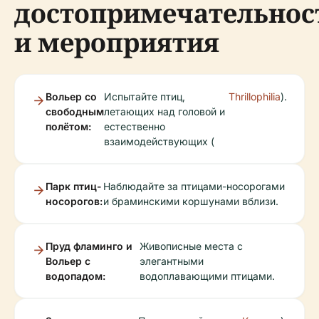
достопримечательнос
и мероприятия
Вольер со
Испытайте птиц,
Thrillophilia
).
свободным
летающих над головой и
полётом:
естественно
взаимодействующих (
Парк птиц-
Наблюдайте за птицами-носорогами
носорогов:
и браминскими коршунами вблизи.
Пруд фламинго и
Живописные места с
Вольер с
элегантными
водопадом:
водоплавающими птицами.