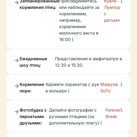
Запланированные
Присоединяйтесь
Куала-
).
кормления птиц:
или наблюдайте за
Лумпур
кормлением,
с
например,
детьми
кормлением
молочного аиста в
16:00 (
Ежедневные
Представления в амфитеатре в
шоу птиц:
12:30 и 15:30.
Кормление
Кормите лорикетов с рук
Malaysia
).
лори:
в вольере (
GoTo
Фотобудка с
Делайте фотографии с
Forever
).
пернатыми
ручными птицами (за
Break
друзьями:
дополнительную плату) (