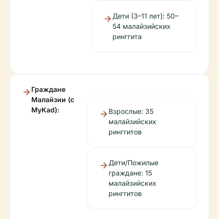
Дети (3–11 лет): 50–
54 малайзийских
ринггита
Граждане
Малайзии (с
MyKad):
Взрослые: 35
малайзийских
ринггитов
Дети/Пожилые
граждане: 15
малайзийских
ринггитов