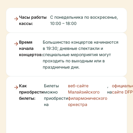
Часы работы
С понедельника по воскресенье,
кассы:
10:00 – 18:00
Время
Большинство концертов начинаются
начала
в 19:30; дневные спектакли и
концертов:
специальные мероприятия могут
проходить по выходным или в
праздничные дни.
Как
Билеты
веб-сайте
,
официаль
приобрести
можно
Малайзийского
на
сайте DFP
билеты:
приобрести
филармонического
на
оркестра