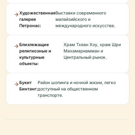
Художественная
Выставки современного
галерея
малайзийского и
Петронас:
международного искусства.
Близлежащие
Храм Тхеан Хоу, храм Шри
религиозные и
Махамариамман и
культурные
Центральный рынок.
объекты:
Букит
Район шопинга и ночной жизни, легко
Бинтанг:
доступный на общественном
транспорте.