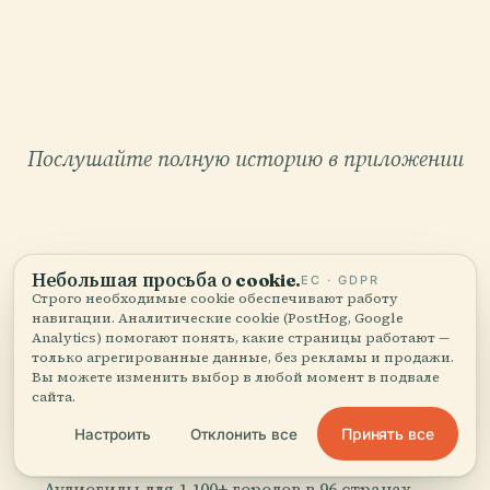
Послушайте полную историю в приложении
Небольшая просьба о cookie.
ЕС · GDPR
Строго необходимые cookie обеспечивают работу
навигации. Аналитические cookie (PostHog, Google
ВАШ ЛИЧНЫЙ КУРАТОР
Analytics) помогают понять, какие страницы работают —
только агрегированные данные, без рекламы и продажи.
Весь Филармонический Зал
Вы можете изменить выбор в любой момент в подвале
сайта.
Петронас,
рассказанный как надо.
Принять все
Настроить
Отклонить все
Аудиогиды для 1 100+ городов в 96 странах.