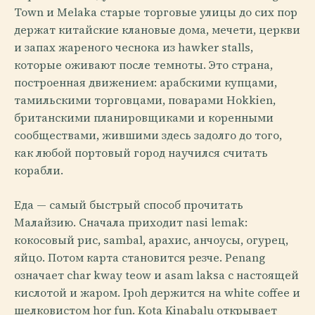
Town и Melaka старые торговые улицы до сих пор
держат китайские клановые дома, мечети, церкви
и запах жареного чеснока из hawker stalls,
которые оживают после темноты. Это страна,
построенная движением: арабскими купцами,
тамильскими торговцами, поварами Hokkien,
британскими планировщиками и коренными
сообществами, жившими здесь задолго до того,
как любой портовый город научился считать
корабли.
Еда — самый быстрый способ прочитать
Малайзию. Сначала приходит nasi lemak:
кокосовый рис, sambal, арахис, анчоусы, огурец,
яйцо. Потом карта становится резче. Penang
означает char kway teow и asam laksa с настоящей
кислотой и жаром. Ipoh держится на white coffee и
шелковистом hor fun. Kota Kinabalu открывает