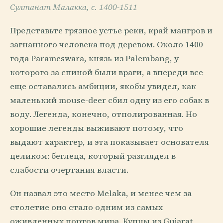
Султанат Малакка, c. 1400-1511
Представьте грязное устье реки, край мангров и
загнанного человека под деревом. Около 1400
года Parameswara, князь из Palembang, у
которого за спиной были враги, а впереди все
еще оставались амбиции, якобы увидел, как
маленький mouse-deer сбил одну из его собак в
воду. Легенда, конечно, отполированная. Но
хорошие легенды выживают потому, что
выдают характер, и эта показывает основателя
целиком: беглеца, который разглядел в
слабости очертания власти.
Он назвал это место Melaka, и менее чем за
столетие оно стало одним из самых
оживленных портов мира. Купцы из Gujarat,