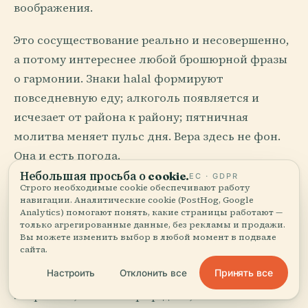
воображения.
Это сосуществование реально и несовершенно,
а потому интереснее любой брошюрной фразы
о гармонии. Знаки halal формируют
повседневную еду; алкоголь появляется и
исчезает от района к району; пятничная
молитва меняет пульс дня. Вера здесь не фон.
Она и есть погода.
Небольшая просьба о cookie.
ЕС · GDPR
Строго необходимые cookie обеспечивают работу
Олово, молитва и бетонная
навигации. Аналитические cookie (PostHog, Google
Analytics) помогают понять, какие страницы работают —
амбиция
только агрегированные данные, без рекламы и продажи.
Вы можете изменить выбор в любой момент в подвале
сайта.
Малайзия строит так, будто отказывается жить
Принять все
Настроить
Отклонить все
в одном веке за раз. Купол мечети, коридор
shophouse, кинотеатр ар-деко, колониальный