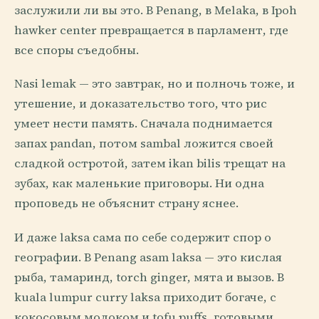
заслужили ли вы это. В Penang, в Melaka, в Ipoh
hawker center превращается в парламент, где
все споры съедобны.
Nasi lemak — это завтрак, но и полночь тоже, и
утешение, и доказательство того, что рис
умеет нести память. Сначала поднимается
запах pandan, потом sambal ложится своей
сладкой остротой, затем ikan bilis трещат на
зубах, как маленькие приговоры. Ни одна
проповедь не объяснит страну яснее.
И даже laksa сама по себе содержит спор о
географии. В Penang asam laksa — это кислая
рыба, тамаринд, torch ginger, мята и вызов. В
kuala lumpur curry laksa приходит богаче, с
кокосовым молоком и tofu puffs, готовыми