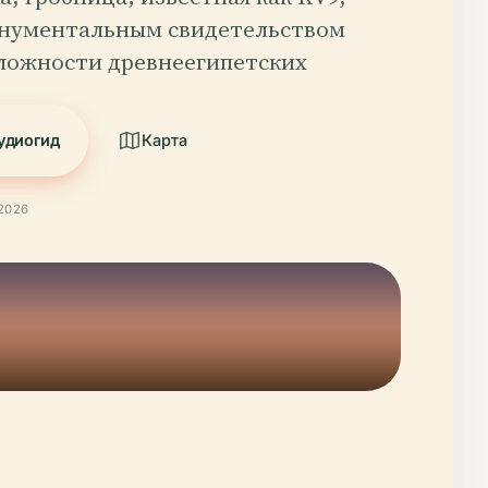
онументальным свидетельством
сложности древнеегипетских
удиогид
Карта
2026