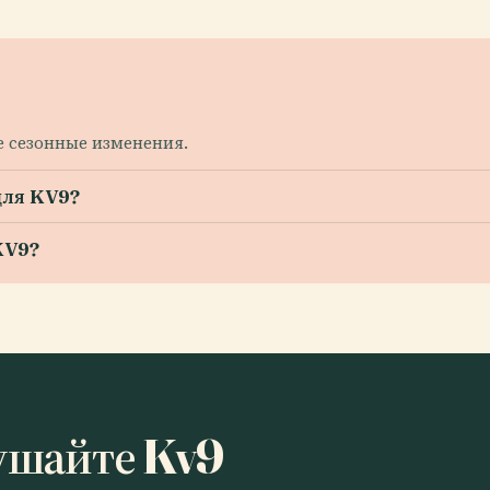
те сезонные изменения.
для KV9?
KV9?
ушайте Kv9