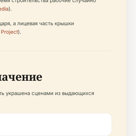
ремя строительства рабочие случайно
edia
).
аря, а лицевая часть крышки
Project
).
начение
ть украшена сценами из выдающихся