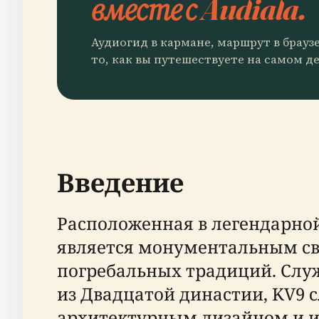
вместе с Audiala.
Аудиогид в кармане, маршрут в брауз
то, как вы путешествуете на самом де
Введение
Расположенная в легендарной
является монументальным св
погребальных традиций. Слу
из Двадцатой династии, KV9 
архитектурным дизайном и 