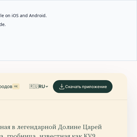
able on iOS and Android.
de.
родов
🇷🇺
RU
Скачать приложение
⌘K
ная в легендарной Долине Царей
а, гробница, известная как KV9,