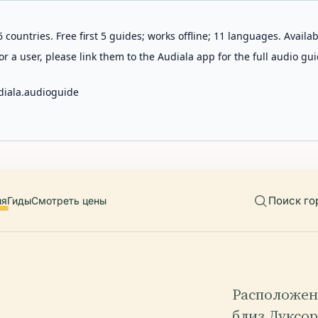
 countries. Free first 5 guides; works offline; 11 languages. Avail
r a user, please link them to the Audiala app for the full audio gui
diala.audioguide
Поиск го
ия
Гиды
Смотреть цены
Расположен
близ Луксор