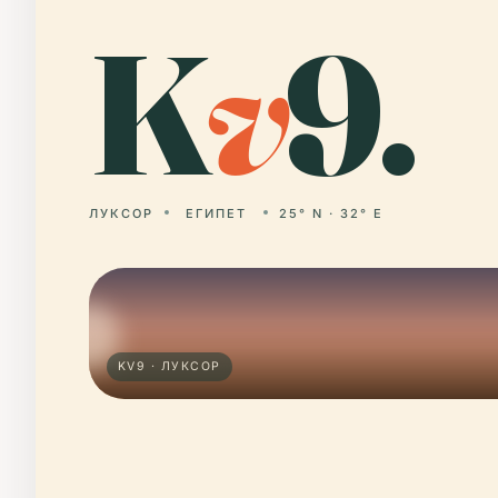
K
v
9.
ЛУКСОР
ЕГИПЕТ
25° N · 32° E
KV9 · ЛУКСОР