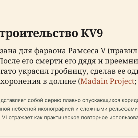
троительство KV9
на для фараона Рамсеса V (правил 114
осле его смерти его дядя и преемник
 богато украсил гробницу, сделав ее
хоронения в долине (
Madain Project
едставляет собой серию плавно спускающихся корид
нной небесной иконографией и сложными рельефами
 VI отражает как практическое повторное использов