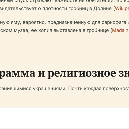
йный спуск отражают важность ее обитателей. Во в
идетельствует о плотности гробниц в Долине (
Wikip
ую яму, вероятно, предназначенную для саркофага ц
ском музее, ее копия выставлена в гробнице (
Madain 
рамма и религиозное з
хранившимися украшениями. Почти каждая поверхнос