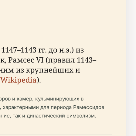
7–1143 гг. до н.э.) из
, Рамсес VI (правил 1143–
 одним из крупнейших и
;
Wikipedia
).
оров и камер, кульминирующих в
, характерными для периода Рамессидов
ание, так и династический символизм.