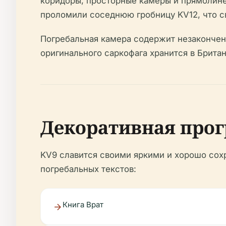
коридоры, просторные камеры и прямолине
проломили соседнюю гробницу KV12, что св
Погребальная камера содержит незаконченн
оригинального саркофага хранится в Британ
Декоративная прог
KV9 славится своими яркими и хорошо со
погребальных текстов:
Книга Врат