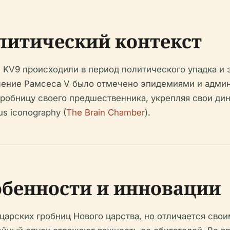
литический контекст
KV9 происходили в период политического упадка и 
вление Рамсеса V было отмечено эпидемиями и адми
гробницу своего предшественника, укрепляя свои ди
us iconography (
The Brain Chamber
).
бенности и инновации
 царских гробниц Нового царства, но отличается св