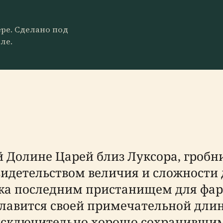
ере. Сделано под
ле.
 Долине Царей близ Луксора, гробни
идетельством величия и сложности 
жа последним пристанищем для фара
славится своей примечательной дл
исключительно хорошо сохранивши