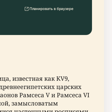
Планировать в браузере
ца, известная как KV9,
древнеегипетских царских
онов Рамсеса V и Рамсеса VI
иной, замысловатым
мися настенными росписями,