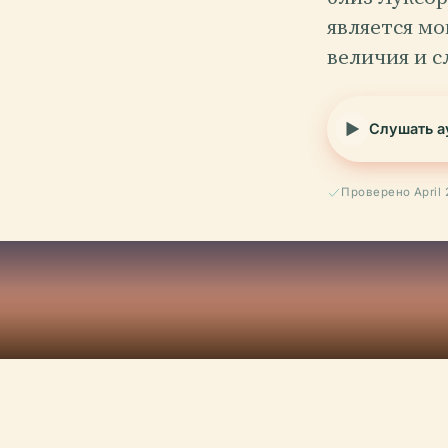
является м
величия и 
Слушать а
Проверено April 