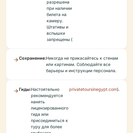
разрешена
при наличии
билета на
камеру.
Штативы и
вспышки
запрещены (
Сохранение:
Никогда не прикасайтесь к стенам
или картинам. Соблюдайте все
барьеры и инструкции персонала.
Гиды:
Настоятельно
privatetoursinegypt.com
).
рекомендуется
нанять
лицензированного
гида или
присоединиться к
туру для более
глубокого