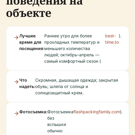
поведения на
объекте
Лучшее
Раннее утро для более
best-
).
время для
прохладных температур и
time.to
посещения:
меньшего количества
людей; октябрь–апрель —
самый комфортный сезон (
Что
Скромная, дышащая одежда; закрытая
надеть:
обувь; шляпа от солнца и
солнцезащитный крем.
Фотосъемка:
Фотосъемка
flashpackingfamily.com
).
без
вспышки
обычно