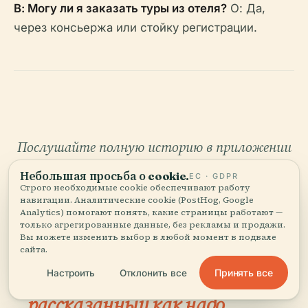
В: Могу ли я заказать туры из отеля?
О: Да,
через консьержа или стойку регистрации.
Послушайте полную историю в приложении
Небольшая просьба о cookie.
ЕС · GDPR
Строго необходимые cookie обеспечивают работу
навигации. Аналитические cookie (PostHog, Google
Analytics) помогают понять, какие страницы работают —
только агрегированные данные, без рекламы и продажи.
Вы можете изменить выбор в любой момент в подвале
сайта.
ВАШ ЛИЧНЫЙ КУРАТОР
Принять все
Настроить
Отклонить все
Весь Отрар,
рассказанный как надо.