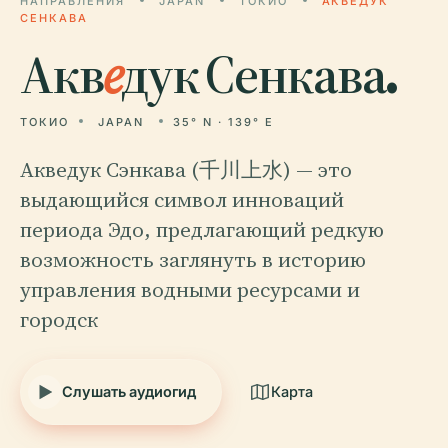
НАПРАВЛЕНИЯ
JAPAN
ТОКИО
АКВЕДУК
СЕНКАВА
Акв
е
дук Сенкава.
ТОКИО
JAPAN
35° N · 139° E
Акведук Сэнкава (千川上水) — это
выдающийся символ инноваций
периода Эдо, предлагающий редкую
возможность заглянуть в историю
управления водными ресурсами и
городск
Слушать аудиогид
Карта