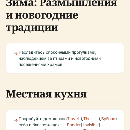
Зима: Размышления
и новогодние
традиции
Насладитесь спокойными прогулками,
наблюдением за птицами и новогодними
посещениями храмов.
Местная кухня
Попробуйте домашнюю
Travel
),
The
),
ByFood
)
соба в близлежащих
Pander
(
Invisible
(