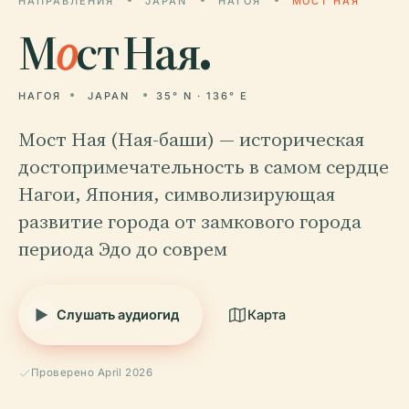
НАПРАВЛЕНИЯ
JAPAN
НАГОЯ
МОСТ НАЯ
М
о
ст Ная.
НАГОЯ
JAPAN
35° N · 136° E
Мост Ная (Ная-баши) — историческая
достопримечательность в самом сердце
Нагои, Япония, символизирующая
развитие города от замкового города
периода Эдо до соврем
Слушать аудиогид
Карта
Проверено April 2026