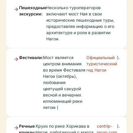
Пешеходные
Несколько туроператоров
экскурсии:
включают мост Ная в свои
исторические пешеходные туры,
предоставляя информацию о его
архитектуре и роли в развитии
Нагои.
Фестивали:
Мост является
Официальный
).
центром внимания
туристический
во время Фестиваля
гид Нагои
Нагои (октябрь),
любования
цветущей сакурой
весной и вечерних
иллюминаций реки
летом (
Речные
Круиз по реке Хорикава в
centrip-
).
круизы:
Нагое, работающий с марта
japan.com