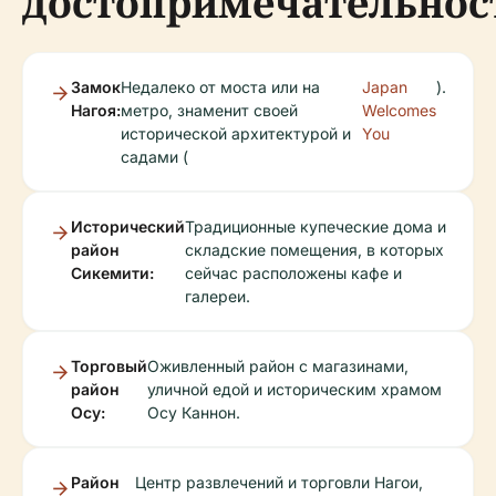
достопримечательнос
Замок
Недалеко от моста или на
Japan
).
Нагоя:
метро, знаменит своей
Welcomes
исторической архитектурой и
You
садами (
Исторический
Традиционные купеческие дома и
район
складские помещения, в которых
Сикемити:
сейчас расположены кафе и
галереи.
Торговый
Оживленный район с магазинами,
район
уличной едой и историческим храмом
Осу:
Осу Каннон.
Район
Центр развлечений и торговли Нагои,