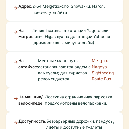
Адрес:
2-54 Meigetsu-cho, Showa-ku, Нагоя,
префектура Айти
На
Линия Tsurumai до станции Yagoto или
метро:
линия Higashiyama до станции Yabacho
(примерно пять минут ходьбы)
На
Местные маршруты
Me-guru
.
автобусе:
останавливаются рядом с
Nagoya
кампусом; для туристов
Sightseeing
рекомендуется
Route Bus
На машине/
Доступна ограниченная парковка;
велосипеде:
предусмотрены велопарковки.
Доступность:
Безбарьерные дорожки, пандусы,
лифты и доступные туалеты