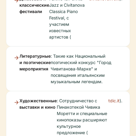
классические
Jazz и Civitanova
фестивали
Classica Piano
Festival, с
участием
известных
артистов (
Литературные
: Такие как Национальный
и поэтические
поэтический конкурс "Город
мероприятия
Чивитанова-Марке" и
посвящения итальянским
музыкальным легендам.
Художественные
: Сотрудничество с
tdic.it
).
выставки и кино
Пинакотекой Чивика
Моретти и специальные
кинопоказы расширяют
культурное
предложение (