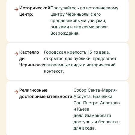
Исторический
Прогуляйтесь по историческому
центр:
центру Чериньолы с его
средневековыми улицами,
рынками и церквями эпохи
Возрождения.
Кастелло
Городская крепость 15-го века,
ди
открытая для публики, предлагает
Чериньола:
панорамные виды и исторический
контекст.
Религиозные
Собор Санта-Мария-
достопримечательности:
Ассунта, Базилика
Сан-Пьетро-Апостоло
и Кьеза
делл'Иммаколата
доступны и бесплатны
для входа.