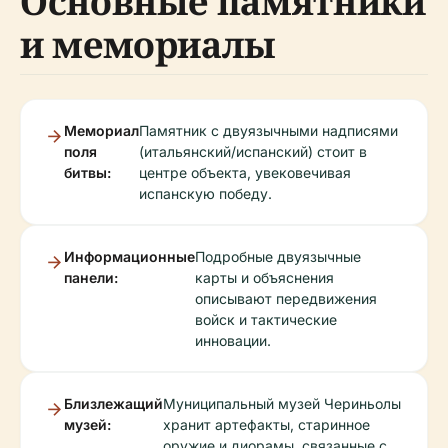
Основные памятники
и мемориалы
Мемориал
Памятник с двуязычными надписями
поля
(итальянский/испанский) стоит в
битвы:
центре объекта, увековечивая
испанскую победу.
Информационные
Подробные двуязычные
панели:
карты и объяснения
описывают передвижения
войск и тактические
инновации.
Близлежащий
Муниципальный музей Чериньолы
музей:
хранит артефакты, старинное
оружие и диорамы, связанные с