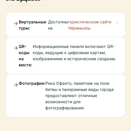
Виртуальные
Доступны
туристическом сайте
.
туры:
на
Чериньолы
QR-
Информационные панели включают QR-
коды
коды, ведущие к цифровым картам,
на
изображениям и историческим сводкам.
месте:
Фотография:
Река Офанто, памятник на поле
битвы и панорамные виды города
предоставляют отличные
возможности для
фотографирования.