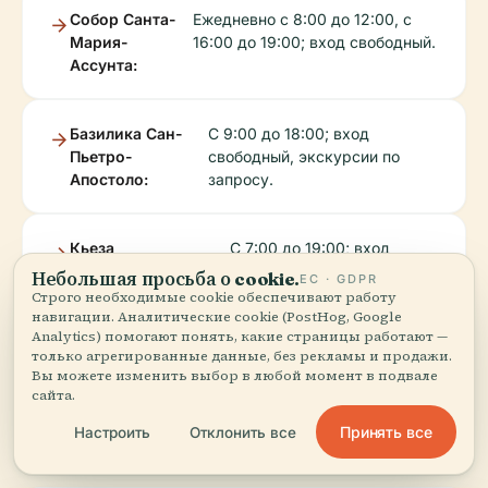
Собор Санта-
Ежедневно с 8:00 до 12:00, с
Мария-
16:00 до 19:00; вход свободный.
Ассунта:
Базилика Сан-
С 9:00 до 18:00; вход
Пьетро-
свободный, экскурсии по
Апостоло:
запросу.
Кьеза
С 7:00 до 19:00; вход
делл'Иммаколата:
свободный.
Небольшая просьба о cookie.
ЕС · GDPR
Строго необходимые cookie обеспечивают работу
навигации. Аналитические cookie (PostHog, Google
Analytics) помогают понять, какие страницы работают —
только агрегированные данные, без рекламы и продажи.
Музеи и культурные
Вы можете изменить выбор в любой момент в подвале
сайта.
учреждения
Принять все
Настроить
Отклонить все