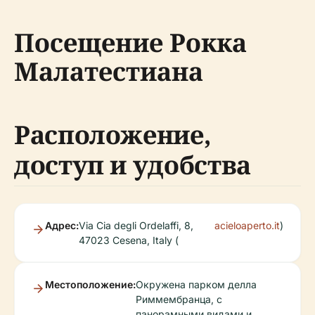
Посещение Рокка
Малатестиана
Расположение,
доступ и удобства
Адрес:
Via Cia degli Ordelaffi, 8,
acieloaperto.it
)
47023 Cesena, Italy (
Местоположение:
Окружена парком делла
Риммембранца, с
панорамными видами и