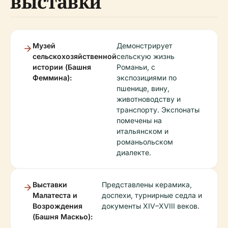
выставки
Музей
Демонстрирует
сельскохозяйственной
сельскую жизнь
истории (Башня
Романьи, с
Феммина):
экспозициями по
пшенице, вину,
животноводству и
транспорту. Экспонаты
помечены на
итальянском и
романьольском
диалекте.
Выставки
Представлены керамика,
Малатеста и
доспехи, турнирные седла и
Возрождения
документы XIV–XVIII веков.
(Башня Маскьо):