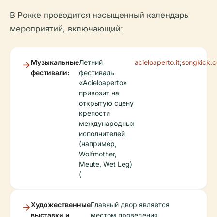
В Рокке проводится насыщенный календарь
мероприятий, включающий:
Музыкальные
Летний
acieloaperto.it
;
songkick.
фестивали:
фестиваль
«Acieloaperto»
привозит на
открытую сцену
крепости
международных
исполнителей
(например,
Wolfmother,
Meute, Wet Leg)
(
Художественные
Главный двор является
выставки и
местом проведения