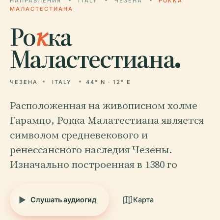
НАПРАВЛЕНИЯ
ITALY
ЧЕЗЕНА
РОККА
МАЛАСТЕСТИАНА
Ро
к
ка
Маластестиана.
ЧЕЗЕНА
ITALY
44° N · 12° E
Расположенная на живописном холме
Гарампо, Рокка Малатестиана является
символом средневекового и
ренессансного наследия Чезены.
Изначально построенная в 1380 го
Слушать аудиогид
Карта