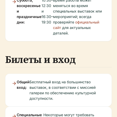
Суббота,
10:30–
Время работы может
воскресенье
12:30
меняться во время
и
и
специальных выставок или
праздничные
16:30–
мероприятий; всегда
дни:
19:30
проверяйте
официальный
сайт
для актуальных
деталей.
Билеты и вход
Общий
Бесплатный вход на большинство
вход:
выставок, в соответствии с миссией
галереи по обеспечению культурной
доступности.
Специальные
Некоторые могут требовать