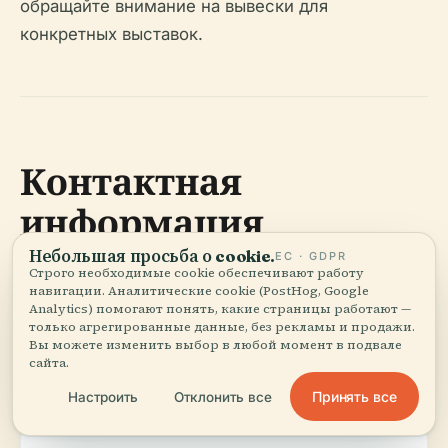
обращайте внимание на вывески для
конкретных выставок.
Контактная
информация
Небольшая просьба о cookie.
ЕС · GDPR
Строго необходимые cookie обеспечивают работу
навигации. Аналитические cookie (PostHog, Google
Адрес:
Via Pescheria 23, Чезена, Италия
Analytics) помогают понять, какие страницы работают —
только агрегированные данные, без рекламы и продажи.
Вы можете изменить выбор в любой момент в подвале
сайта.
Телефон:
+39 0547 356111 (центральный
коммутатор Comune di Cesena)
Принять все
Настроить
Отклонить все