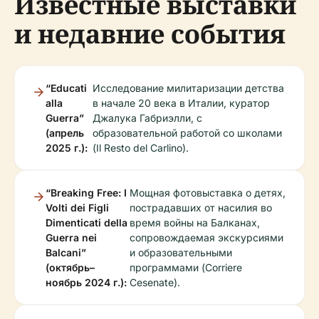
Известные выставки
и недавние события
“Educati
Исследование милитаризации детства
alla
в начале 20 века в Италии, куратор
Guerra”
Джалука Габриэлли, с
(апрель
образовательной работой со школами
2025 г.):
(Il Resto del Carlino).
“Breaking Free: I
Мощная фотовыставка о детях,
Volti dei Figli
пострадавших от насилия во
Dimenticati della
время войны на Балканах,
Guerra nei
сопровождаемая экскурсиями
Balcani”
и образовательными
(октябрь–
программами (Corriere
ноябрь 2024 г.):
Cesenate).