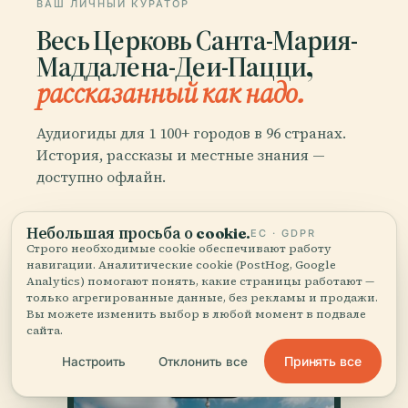
ВАШ ЛИЧНЫЙ КУРАТОР
Весь Церковь Санта-Мария-
Маддалена-Деи-Пацци,
рассказанный как надо.
Аудиогиды для 1 100+ городов в 96 странах.
История, рассказы и местные знания —
доступно офлайн.
Небольшая просьба о cookie.
Скачать приложение
ЕС · GDPR
Строго необходимые cookie обеспечивают работу
навигации. Аналитические cookie (PostHog, Google
Analytics) помогают понять, какие страницы работают —
Присоединяйтесь к 50 000+
только агрегированные данные, без рекламы и продажи.
путешественников
Вы можете изменить выбор в любой момент в подвале
сайта.
Принять все
Настроить
Отклонить все