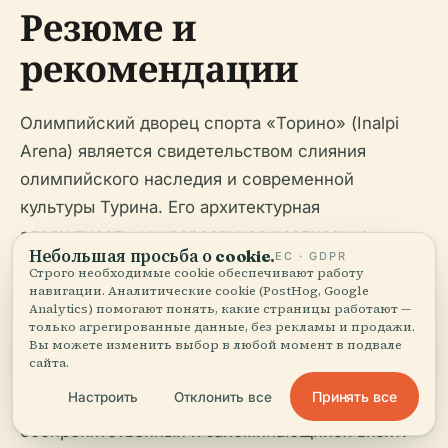
Резюме и
рекомендации
Олимпийский дворец спорта «Торино» (Inalpi
Arena) является свидетельством слияния
олимпийского наследия и современной
культуры Турина. Его архитектурная
элегантность, универсальное расписание
Небольшая просьба о cookie.
ЕС · GDPR
мероприятий и ориентированные на посетителя
Строго необходимые cookie обеспечивают работу
удобства делают его обязательным для
навигации. Аналитические cookie (PostHog, Google
Analytics) помогают понять, какие страницы работают —
посещения как местными жителями, так и
только агрегированные данные, без рекламы и продажи.
Вы можете изменить выбор в любой момент в подвале
туристами. Планируйте заранее, бронируйте
сайта.
билеты заблаговременно и используйте это
Принять все
Настроить
Отклонить все
руководство, чтобы обеспечить
беспрепятственный и запоминающийся визит.