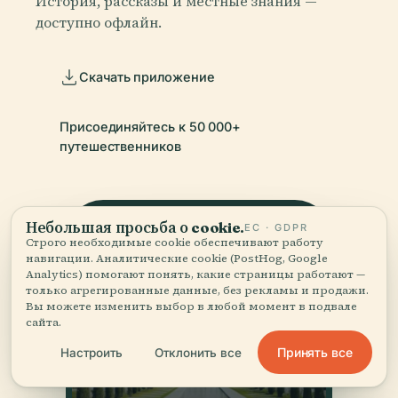
История, рассказы и местные знания —
доступно офлайн.
Скачать приложение
Присоединяйтесь к 50 000+
путешественников
Небольшая просьба о cookie.
ЕС · GDPR
Строго необходимые cookie обеспечивают работу
навигации. Аналитические cookie (PostHog, Google
Analytics) помогают понять, какие страницы работают —
только агрегированные данные, без рекламы и продажи.
Вы можете изменить выбор в любой момент в подвале
сайта.
Принять все
Настроить
Отклонить все