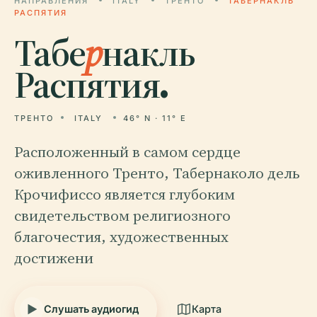
НАПРАВЛЕНИЯ
ITALY
ТРЕНТО
ТАБЕРНАКЛЬ
РАСПЯТИЯ
Табе
р
накль
Распятия.
ТРЕНТО
ITALY
46° N · 11° E
Расположенный в самом сердце
оживленного Тренто, Табернаколо дель
Крочифиссо является глубоким
свидетельством религиозного
благочестия, художественных
достижени
Слушать аудиогид
Карта