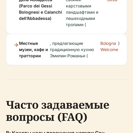
(Parco dei Gessi
карстовыми
Bolognesi e Calanchi
ландшафтами и
dell’Abbadessa)
пешеходными
тропами (
Местные
, предлагающие
Bologna
)
музеи, кафе и
традиционную кухню
Welcome
траттории
Эмилии-Романьи (
Часто задаваемые
вопросы (FAQ)