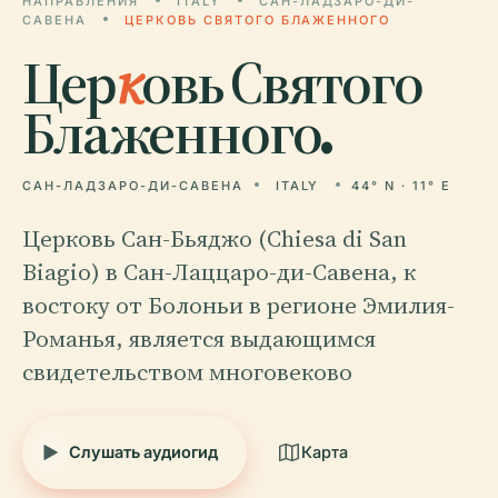
НАПРАВЛЕНИЯ
ITALY
САН-ЛАДЗАРО-ДИ-
САВЕНА
ЦЕРКОВЬ СВЯТОГО БЛАЖЕННОГО
Цер
к
овь Святого
Блаженного.
САН-ЛАДЗАРО-ДИ-САВЕНА
ITALY
44° N · 11° E
Церковь Сан-Бьяджо (Chiesa di San
Biagio) в Сан-Лаццаро-ди-Савена, к
востоку от Болоньи в регионе Эмилия-
Романья, является выдающимся
свидетельством многовеково
Слушать аудиогид
Карта