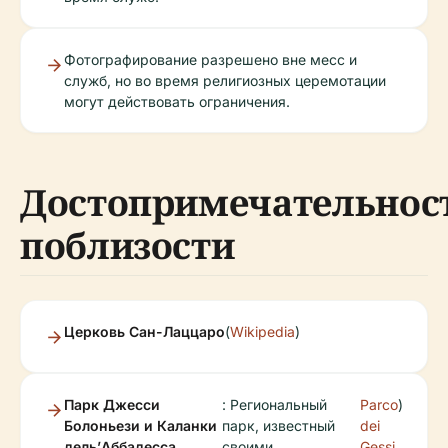
Фотографирование разрешено вне месс и
служб, но во время религиозных церемотации
могут действовать ограничения.
Достопримечательнос
поблизости
Церковь Сан-Лаццаро
(
Wikipedia
)
Парк Джесси
: Региональный
Parco
)
Болоньези и Каланки
парк, известный
dei
дель’Аббадесса
своими
Gessi