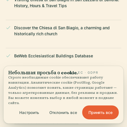
History, Hours & Travel Tips
Discover the Chiesa di San Biagio, a charming and
historically rich church
BeWeb Ecclesiastical Buildings Database
Небольшая просьба о cookie.
ЕС · GDPR
Строго необходимые cookie обеспечивают работу
Catholic Online - Saint Blaise
навигации. Аналитические cookie (PostHog, Google
Analytics) помогают понять, какие страницы работают —
только агрегированные данные, без рекламы и продажи.
Вы можете изменить выбор в любой момент в подвале
Emilia-Romagna Turismo
сайта.
Принять все
Настроить
Отклонить все
Comune di San Lazzaro di Savena