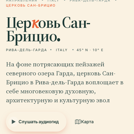
НАПРАВЛЕНИЯ
ITALY
РИВА-ДЕЛЬ-ГАРДА
ЦЕРКОВЬ САН-БРИЦИО
Цер
к
овь Сан-
Брицио.
РИВА-ДЕЛЬ-ГАРДА
ITALY
45° N · 10° E
На фоне потрясающих пейзажей
северного озера Гарда, церковь Сан-
Брицио в Рива-дель-Гарда воплощает в
себе многовековую духовную,
архитектурную и культурную эвол
Слушать аудиогид
Карта