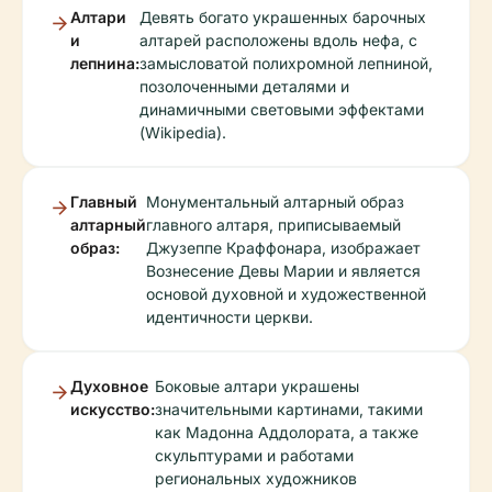
Алтари
Девять богато украшенных барочных
и
алтарей расположены вдоль нефа, с
лепнина:
замысловатой полихромной лепниной,
позолоченными деталями и
динамичными световыми эффектами
(Wikipedia).
Главный
Монументальный алтарный образ
алтарный
главного алтаря, приписываемый
образ:
Джузеппе Краффонара, изображает
Вознесение Девы Марии и является
основой духовной и художественной
идентичности церкви.
Духовное
Боковые алтари украшены
искусство:
значительными картинами, такими
как Мадонна Аддолората, а также
скульптурами и работами
региональных художников