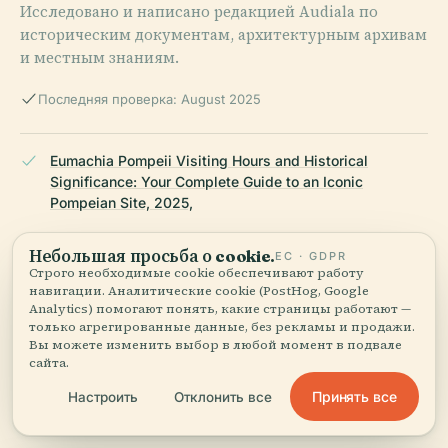
Исследовано и написано редакцией Audiala по
историческим документам, архитектурным архивам
и местным знаниям.
Последняя проверка: August 2025
Eumachia Pompeii Visiting Hours and Historical
Significance: Your Complete Guide to an Iconic
Pompeian Site, 2025,
Небольшая просьба о cookie.
ЕС · GDPR
Строго необходимые cookie обеспечивают работу
Exploring the Tomb of Eumachia in Pompeii:
навигации. Аналитические cookie (PostHog, Google
Architecture, History & Visitor Information, 2025,
Analytics) помогают понять, какие страницы работают —
только агрегированные данные, без рекламы и продажи.
Вы можете изменить выбор в любой момент в подвале
сайта.
Visiting the Tomb of Eumachia in Pompeii: History,
Принять все
Настроить
Отклонить все
Significance, and Visitor Information, 2025,