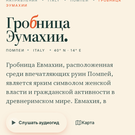
НАПРАВЛЕНИЯ
ITALY
ПОМПЕИ
ГРОБНИЦА
ЭУМАХИИ
Гро
б
ница
Эумахии.
ПОМПЕИ
ITALY
40° N · 14° E
Гробница Евмахии, расположенная
среди впечатляющих руин Помпей,
является ярким символом женской
власти и гражданской активности в
древнеримском мире. Евмахия, в
Слушать аудиогид
Карта