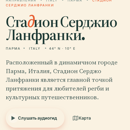
НАПРАВЛЕНИЯ
ITALY
ПАРМА
СТАДИОН
СЕРДЖИО ЛАНФРАНКИ
Ста
д
ион Серджио
Ланфранки.
ПАРМА
ITALY
44° N · 10° E
Расположенный в динамичном городе
Парма, Италия, Стадион Серджо
Ланфранки является главной точкой
притяжения для любителей регби и
культурных путешественников.
Слушать аудиогид
Карта