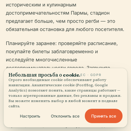
историческим и кулинарным
достопримечательностям Пармы, стадион
предлагает больше, чем просто регби — это
обязательная остановка для любого посетителя.
Планируйте заранее: проверяйте расписание,
покупайте билеты заблаговременно и
исследуйте многочисленные
достопримечательности города. Загрузите
Небольшая просьба о cookie.
ЕС · GDPR
приложение Audiala для получения актуальных
Строго необходимые cookie обеспечивают работу
обновлений и эксклюзивного контента, а также
навигации. Аналитические cookie (PostHog, Google
Analytics) помогают понять, какие страницы работают —
следите за Zebre Parma и Итальянской
только агрегированные данные, без рекламы и продажи.
федерацией регби в социальных сетях для
Вы можете изменить выбор в любой момент в подвале
сайта.
получения новостей и советов. Ощутите
Принять все
Настроить
Отклонить все
уникальное сочетание итальянской регбийной
страсти, сообщества и культуры на Стадионе