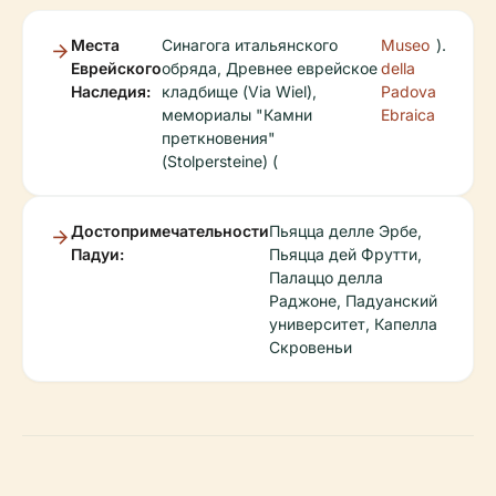
Места
Синагога итальянского
Museo
).
Еврейского
обряда, Древнее еврейское
della
Наследия:
кладбище (Via Wiel),
Padova
мемориалы "Камни
Ebraica
преткновения"
(Stolpersteine) (
Достопримечательности
Пьяцца делле Эрбе,
Падуи:
Пьяцца дей Фрутти,
Палаццо делла
Раджоне, Падуанский
университет, Капелла
Скровеньи