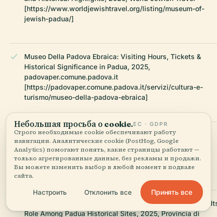
[https://www.worldjewishtravel.org/listing/museum-of-
jewish-padua/]
Museo Della Padova Ebraica: Visiting Hours, Tickets &
Historical Significance in Padua, 2025,
padovaper.comune.padova.it
[https://padovaper.comune.padova.it/servizi/cultura-e-
turismo/museo-della-padova-ebraica]
Небольшая просьба о cookie.
ЕС · GDPR
Строго необходимые cookie обеспечивают работу
Museo Della Padova Ebraica: Visiting Hours, Tickets, and
навигации. Аналитические cookie (PostHog, Google
Guide to Padua’s Historic Jewish Museum, 2025, Museo
Analytics) помогают понять, какие страницы работают —
della Padova Ebraica Official Website
только агрегированные данные, без рекламы и продажи.
[https://www.museopadovaebraica.com/museo-ebraico/]
Вы можете изменить выбор в любой момент в подвале
сайта.
Принять все
Настроить
Отклонить все
Museo Della Padova Ebraica Visiting Hours, Tickets, and It
Role Among Padua Historical Sites, 2025, Provincia di