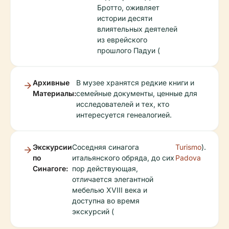
Бротто, оживляет
истории десяти
влиятельных деятелей
из еврейского
прошлого Падуи (
Архивные
В музее хранятся редкие книги и
Материалы:
семейные документы, ценные для
исследователей и тех, кто
интересуется генеалогией.
Экскурсии
Соседняя синагога
Turismo
).
по
итальянского обряда, до сих
Padova
Синагоге:
пор действующая,
отличается элегантной
мебелью XVIII века и
доступна во время
экскурсий (