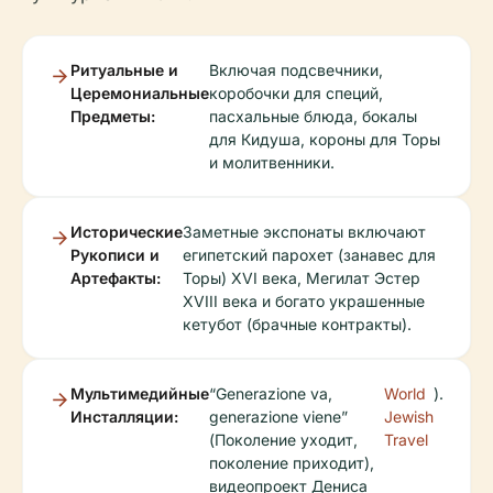
Ритуальные и
Включая подсвечники,
Церемониальные
коробочки для специй,
Предметы:
пасхальные блюда, бокалы
для Кидуша, короны для Торы
и молитвенники.
Исторические
Заметные экспонаты включают
Рукописи и
египетский парохет (занавес для
Артефакты:
Торы) XVI века, Мегилат Эстер
XVIII века и богато украшенные
кетубот (брачные контракты).
Мультимедийные
“Generazione va,
World
).
Инсталляции:
generazione viene”
Jewish
(Поколение уходит,
Travel
поколение приходит),
видеопроект Дениса