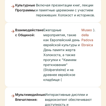
Культурные
Включая презентации книг, лекции
Программы:
и памятные церемонии с участием
переживших Холокост и историков.
Взаимодействие
Ежегодные
Museo
).
с Общиной:
мероприятия, такие
della
как Европейский день
Padova
еврейской культуры и
Ebraica
День памяти жертв
Холокоста, а также
прогулки к "Камням
преткновения"
(Stolpersteine) и на
древнее еврейское
кладбище (
Мультимедийные
Интерактивные дисплеи и
Впечатления:
видеоконтент обеспечивают
доступность и