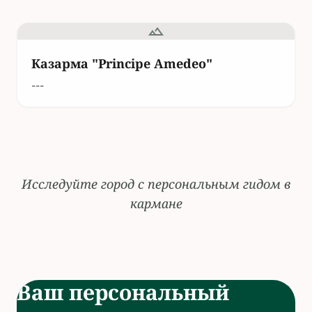
подвале сайта.
landscape
Настроить
Отклонить все
Принять все
Казарма "Principe Amedeo"
---
Исследуйте город с персональным гидом в
кармане
Ваш персональный