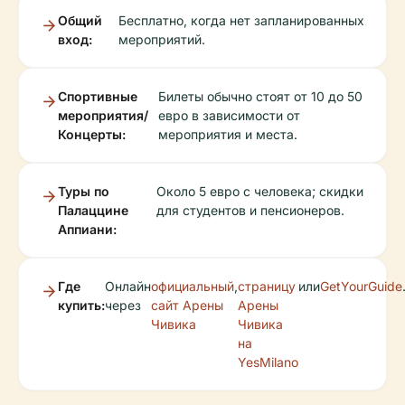
Общий
Бесплатно, когда нет запланированных
вход:
мероприятий.
Спортивные
Билеты обычно стоят от 10 до 50
мероприятия/
евро в зависимости от
Концерты:
мероприятия и места.
Туры по
Около 5 евро с человека; скидки
Палаццине
для студентов и пенсионеров.
Аппиани:
Где
Онлайн
официальный
,
страницу
или
GetYourGuide
купить:
через
сайт Арены
Арены
Чивика
Чивика
на
YesMilano