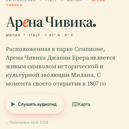
НАПРАВЛЕНИЯ
ITALY
МИЛАН
АРЕНА
ЧИВИКА
Ар
е
на Чивика.
МИЛАН
ITALY
45° N · 9° E
Расположенная в парке Семпионе,
Арена Чивика Джанни Брера является
живым символом исторической и
культурной эволюции Милана. С
момента своего открытия в 1807 го
Слушать аудиогид
Карта
Проверено April 2026