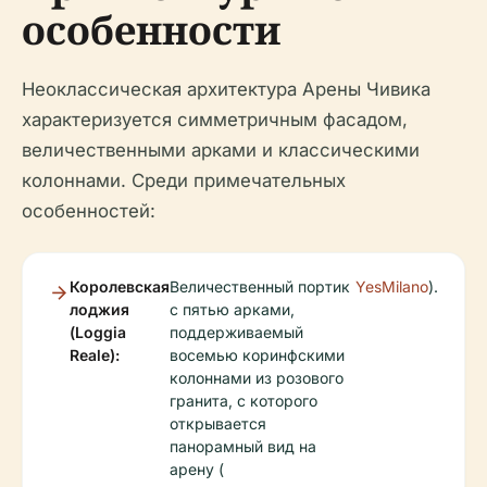
особенности
Неоклассическая архитектура Арены Чивика
характеризуется симметричным фасадом,
величественными арками и классическими
колоннами. Среди примечательных
особенностей:
Королевская
Величественный портик
YesMilano
).
лоджия
с пятью арками,
(Loggia
поддерживаемый
Reale):
восемью коринфскими
колоннами из розового
гранита, с которого
открывается
панорамный вид на
арену (