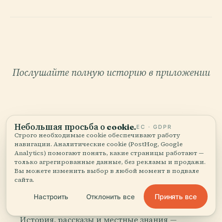
Послушайте полную историю в приложении
Небольшая просьба о cookie.
ЕС · GDPR
Строго необходимые cookie обеспечивают работу
навигации. Аналитические cookie (PostHog, Google
ВАШ ЛИЧНЫЙ КУРАТОР
Analytics) помогают понять, какие страницы работают —
только агрегированные данные, без рекламы и продажи.
Весь Арена Чивика,
Вы можете изменить выбор в любой момент в подвале
сайта.
рассказанный как надо.
Принять все
Настроить
Отклонить все
Аудиогиды для 1 100+ городов в 96 странах.
История, рассказы и местные знания —