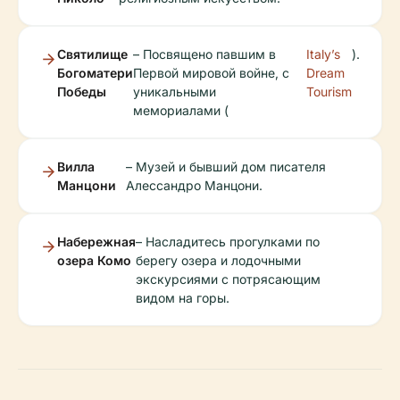
Святилище
– Посвящено павшим в
Italy’s
).
Богоматери
Первой мировой войне, с
Dream
Победы
уникальными
Tourism
мемориалами (
Вилла
– Музей и бывший дом писателя
Манцони
Алессандро Манцони.
Набережная
– Насладитесь прогулками по
озера Комо
берегу озера и лодочными
экскурсиями с потрясающим
видом на горы.