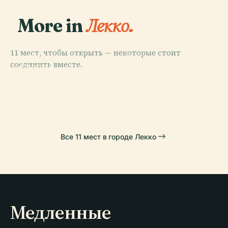
More in
Лекко.
11 мест, чтобы открыть — некоторые стоит
PLACE
PLACE
соединить вместе.
Стадио
Трамвай В
PLACE
PLACE
Вилла
Lecco Film
Ригамонти
Лекко
Мандзони
Festival
Все 11 мест в городе Лекко
Медленные