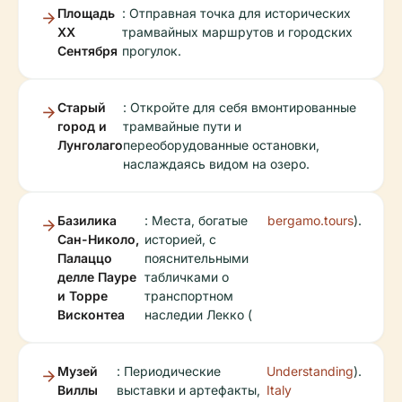
Площадь
: Отправная точка для исторических
XX
трамвайных маршрутов и городских
Сентября
прогулок.
Старый
: Откройте для себя вмонтированные
город и
трамвайные пути и
Лунголаго
переоборудованные остановки,
наслаждаясь видом на озеро.
Базилика
: Места, богатые
bergamo.tours
).
Сан-Николо,
историей, с
Палаццо
пояснительными
делле Пауре
табличками о
и Торре
транспортном
Висконтеа
наследии Лекко (
Музей
: Периодические
Understanding
).
Виллы
выставки и артефакты,
Italy