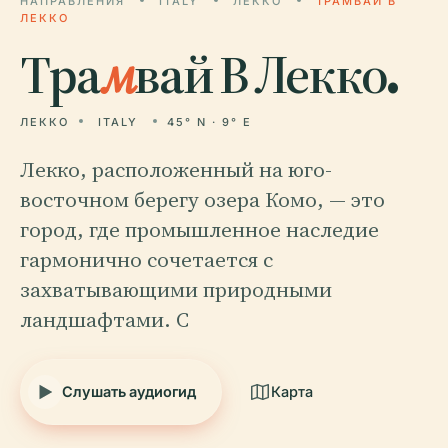
НАПРАВЛЕНИЯ
ITALY
ЛЕККО
ТРАМВАЙ В
ЛЕККО
Тра
м
вай В Лекко.
ЛЕККО
ITALY
45° N · 9° E
Лекко, расположенный на юго-
восточном берегу озера Комо, — это
город, где промышленное наследие
гармонично сочетается с
захватывающими природными
ландшафтами. С
Слушать аудиогид
Карта