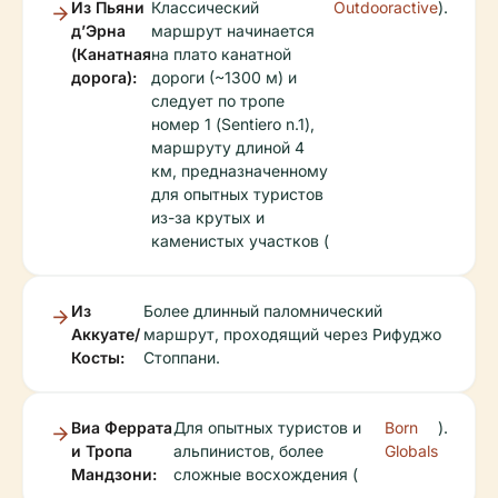
Из Пьяни
Классический
Outdooractive
).
д’Эрна
маршрут начинается
(Канатная
на плато канатной
дорога):
дороги (~1300 м) и
следует по тропе
номер 1 (Sentiero n.1),
маршруту длиной 4
км, предназначенному
для опытных туристов
из-за крутых и
каменистых участков (
Из
Более длинный паломнический
Аккуате/
маршрут, проходящий через Рифуджо
Косты:
Стоппани.
Виа Феррата
Для опытных туристов и
Born
).
и Тропа
альпинистов, более
Globals
Мандзони:
сложные восхождения (