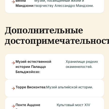
Вилла
Музей, посвящённый жизни и
Мандзони:
творчеству Алессандро Мандзони.
Дополнительные
достопримечательнос
Музей естественной
Хранилище редких
истории Палаццо
окаменелостей.
Бельджойозо:
Торре Висконтеа:
Музей альпийской истории.
Понте Аццоне
Культовый мост XIV