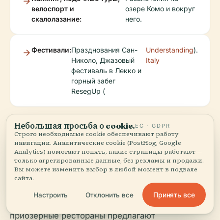
велоспорт и
озере Комо и вокруг
скалолазание:
него.
Фестивали:
Празднования Сан-
Understanding
).
Николо, Джазовый
Italy
фестиваль в Лекко и
горный забег
ResegUp (
Небольшая просьба о cookie.
ЕС · GDPR
Гастрономия
Строго необходимые cookie обеспечивают работу
навигации. Аналитические cookie (PostHog, Google
Analytics) помогают понять, какие страницы работают —
только агрегированные данные, без рекламы и продажи.
Вы можете изменить выбор в любой момент в подвале
Местная кухня включает поленту, озёрную
сайта.
рыбу, миаша (деревенский десерт) и
Принять все
Настроить
Отклонить все
ломбардские вина. Многие горные приюты и
приозёрные рестораны предлагают