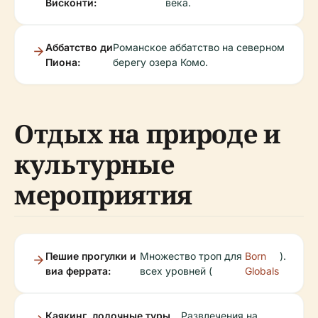
Висконти:
века.
Аббатство ди
Романское аббатство на северном
Пиона:
берегу озера Комо.
Отдых на природе и
культурные
мероприятия
Пешие прогулки и
Множество троп для
Born
).
виа феррата:
всех уровней (
Globals
Каякинг, лодочные туры,
Развлечения на