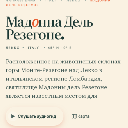
НАПРАВЛЕНИЯ
ITALY
ЛЕККО
МАДОННА
ДЕЛЬ РЕЗЕГОНЕ
Мад
о
нна Дель
Резегоне.
ЛЕККО
ITALY
45° N · 9° E
Расположенное на живописных склонах
горы Монте-Резегоне над Лекко в
итальянском регионе Ломбардия,
святилище Мадонны дель Резегоне
является известным местом для
Слушать аудиогид
Карта