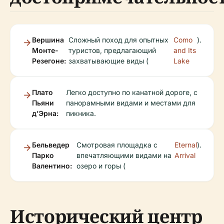
Вершина
Сложный поход для опытных
Como
).
Монте-
туристов, предлагающий
and Its
Резегоне:
захватывающие виды (
Lake
Плато
Легко доступно по канатной дороге, с
Пьяни
панорамными видами и местами для
д’Эрна:
пикника.
Бельведер
Смотровая площадка с
Eternal
).
Парко
впечатляющими видами на
Arrival
Валентино:
озеро и горы (
Исторический центр