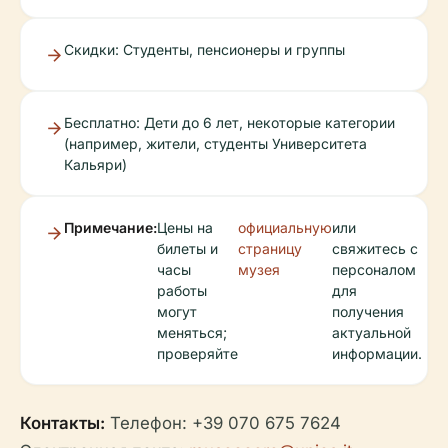
Скидки: Студенты, пенсионеры и группы
Бесплатно: Дети до 6 лет, некоторые категории
(например, жители, студенты Университета
Кальяри)
Примечание:
Цены на
официальную
или
билеты и
страницу
свяжитесь с
часы
музея
персоналом
работы
для
могут
получения
меняться;
актуальной
проверяйте
информации.
Контакты:
Телефон: +39 070 675 7624