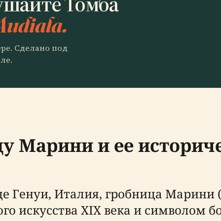
ушайте Томба
Audiala.
ере. Сделано под
ле.
у Марини и ее историче
е Генуи, Италия, гробница Марини (
о искусства XIX века и символом бо