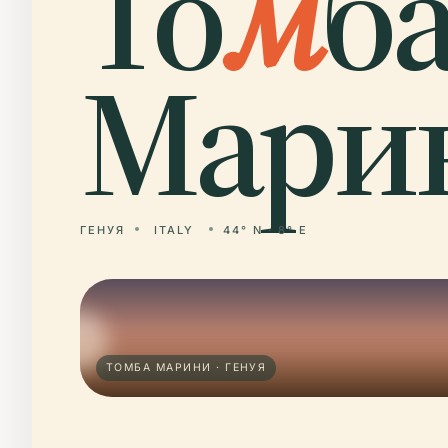
То
м
б
Мари
ГЕНУЯ
ITALY
44° N · 8° E
ТОМБА МАРИНИ · ГЕНУЯ