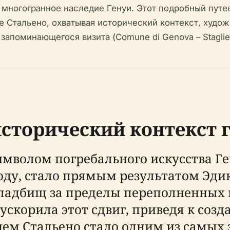
 многогранное наследие Генуи. Этот подробный путе
 Стальено, охватывая исторический контекст, худож
 запоминающегося визита (Comune di Genova – Staglie
исторический контекст
мволом погребального искусства Ге
году, стало прямым результатом Эдикт
кладбищ за пределы переполненных 
 ускорила этот сдвиг, приведя к со
чем Стальено стало одним из самых 