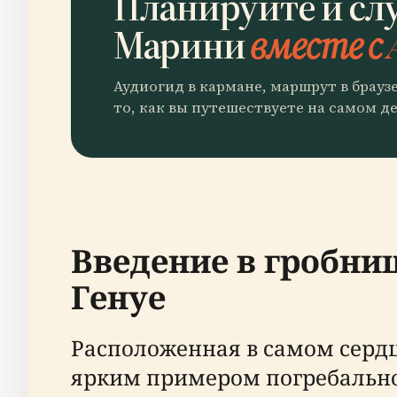
Планируйте и сл
Марини
вместе с 
Аудиогид в кармане, маршрут в брауз
то, как вы путешествуете на самом де
Введение в гробниц
Генуе
Расположенная в самом сердц
ярким примером погребальног