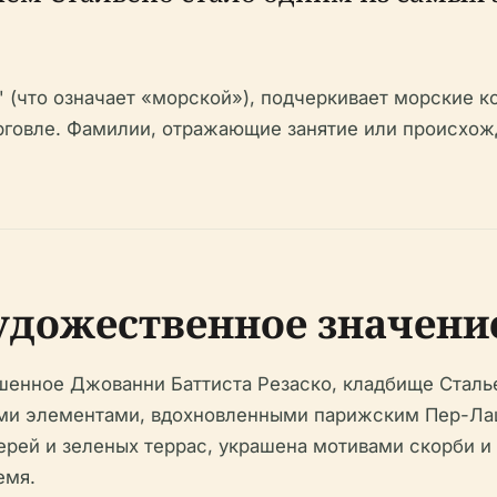
 (что означает «морской»), подчеркивает морские к
говле. Фамилии, отражающие занятие или происхож
удожественное значени
шенное Джованни Баттиста Резаско, кладбище Стал
ми элементами, вдохновленными парижским Пер-Лаше
рей и зеленых террас, украшена мотивами скорби и
емя.