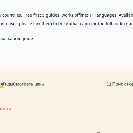
 countries. Free first 5 guides; works offline; 11 languages. Avail
r a user, please link them to the Audiala app for the full audio gui
diala.audioguide
Поиск го
ия
Гиды
Смотреть цены
АРИНИ