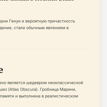
орни Генуи и вероятную причастность
дение, стали обычным явлением в
е
ьено является шедевром неоклассической
з (Atlas Obscura). Гробница Марини,
 памяти и выполнена в реалистическом