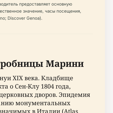
водитель предоставляет основную
ественное значение, часы посещения,
no; Discover Genoa).
 гробницы Марини
нуи XIX века. Кладбище
а о Сен-Клу 1804 года,
церковных дворов. Эпидемия
зданию монументальных
значимых в Италии (Atlas