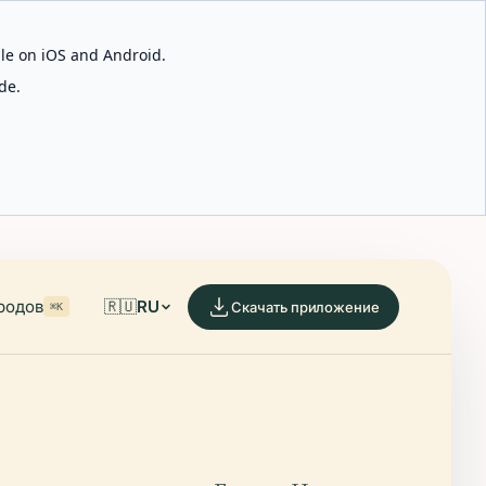
able on iOS and Android.
de.
родов
🇷🇺
RU
Скачать приложение
⌘K