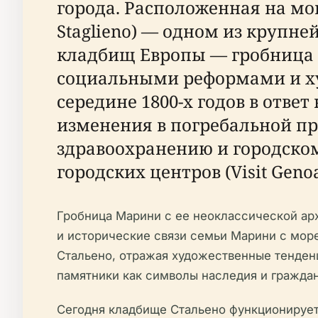
города. Расположенная на мо
Staglieno) — одном из круп
кладбищ Европы — гробница 
социальными реформами и х
середине 1800-х годов в отве
изменения в погребальной п
здравоохранению и городско
городских центров (Visit Genoa
Гробница Марини с ее неоклассической ар
и исторические связи семьи Марини с мор
Стальено, отражая художественные тенденц
памятники как символы наследия и гражданско
Сегодня кладбище Стальено функционирует 