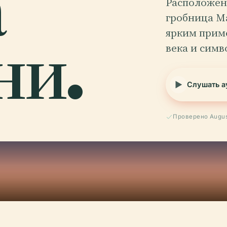
а
Расположенн
гробница М
ни.
ярким прим
века и симв
Слушать а
Проверено Augus