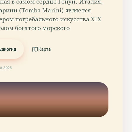
ая в самом сердце Генуи, Италия,
арини (Tomba Marini) является
ером погребального искусства XIX
олом богатого морского
удиогид
Карта
t 2025