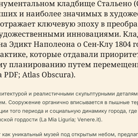
нументальном кладбище Стальено (C
нейших и наиболее значимых в худо
отражает ключевую эпоху в преобра
удожественными инновациями. Клад
т на Эдикт Наполеона о Сен-Клу 1804
рактике, которые отдавали приорит
му планированию путем перемещен
 PDF; Atlas Obscura).
хитектурой и реалистичными скульптурными деталя
ем. Сооружение органично вписывается в пышные те
ии того периода и социальную динамику города, где 
й гордости (La Mia Liguria; Venere.it).
как уникальный музей под открытым небом, предлаг