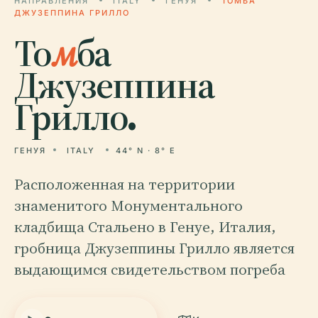
НАПРАВЛЕНИЯ
ITALY
ГЕНУЯ
ТОМБА
ДЖУЗЕППИНА ГРИЛЛО
То
м
ба
Джузеппина
Грилло.
ГЕНУЯ
ITALY
44° N · 8° E
Расположенная на территории
знаменитого Монументального
кладбища Стальено в Генуе, Италия,
гробница Джузеппины Грилло является
выдающимся свидетельством погреба