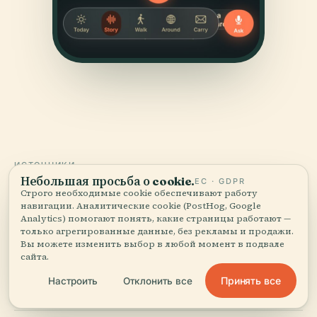
ИСТОЧНИКИ
Небольшая просьба о cookie.
ЕС · GDPR
Проверено
и показано.
Строго необходимые cookie обеспечивают работу
навигации. Аналитические cookie (PostHog, Google
Analytics) помогают понять, какие страницы работают —
Исследовано и написано редакцией Audiala по
только агрегированные данные, без рекламы и продажи.
историческим документам, архитектурным архивам
Вы можете изменить выбор в любой момент в подвале
и местным знаниям.
сайта.
Принять все
Настроить
Отклонить все
Последняя проверка: August 2025