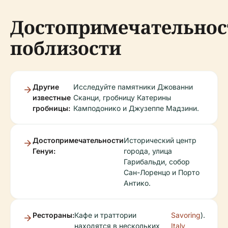
Достопримечательнос
поблизости
Другие
Исследуйте памятники Джованни
известные
Сканци, гробницу Катерины
гробницы:
Камподонико и Джузеппе Мадзини.
Достопримечательности
Исторический центр
Генуи:
города, улица
Гарибальди, собор
Сан-Лоренцо и Порто
Антико.
Рестораны:
Кафе и траттории
Savoring
).
находятся в нескольких
Italy