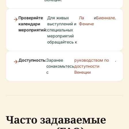
Проверяйте
Для живых
Ла
и
Биеннале
.
календари
выступлений и
Фениче
мероприятий:
специальных
мероприятий
обращайтесь к
Доступность:
Заранее
руководством по
.
ознакомьтесь
доступности
с
Венеции
Часто задаваемые