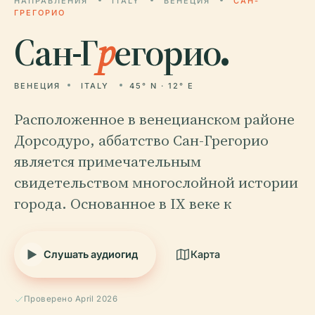
НАПРАВЛЕНИЯ
ITALY
ВЕНЕЦИЯ
САН-
ГРЕГОРИО
Сан-Г
р
егорио.
ВЕНЕЦИЯ
ITALY
45° N · 12° E
Расположенное в венецианском районе
Дорсодуро, аббатство Сан-Грегорио
является примечательным
свидетельством многослойной истории
города. Основанное в IX веке к
Слушать аудиогид
Карта
Проверено April 2026