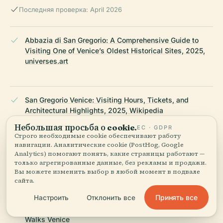
Последняя проверка: April 2026
Abbazia di San Gregorio: A Comprehensive Guide to
Visiting One of Venice’s Oldest Historical Sites, 2025,
universes.art
San Gregorio Venice: Visiting Hours, Tickets, and
Architectural Highlights, 2025, Wikipedia
Небольшая просьба о cookie.
ЕС · GDPR
Строго необходимые cookie обеспечивают работу
навигации. Аналитические cookie (PostHog, Google
San Gregorio Venice: A Visitor’s Guide to History, Art &
Analytics) помогают понять, какие страницы работают —
Cultural Legacy, 2025, Wikipedia
только агрегированные данные, без рекламы и продажи.
Вы можете изменить выбор в любой момент в подвале
сайта.
Принять все
Настроить
Отклонить все
San Gregorio Venice Visiting Hours, Tickets & Travel
Guide: Explore This Historic Venice Site, 2025, History
Walks Venice