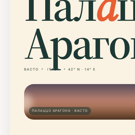
Пал
а
Араго
ВАСТО
ITALY
42° N · 14° E
ПАЛАЦЦО АРАГОНА · ВАСТО