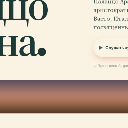
ццо
Палаццо Ар
аристократ
на.
Васто, Итал
посвященны
Слушать а
Проверено Augus