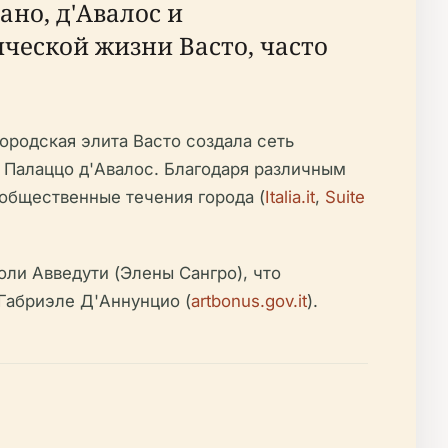
ано, д'Авалос и
ческой жизни Васто, часто
ородская элита Васто создала сеть
 Палаццо д'Авалос. Благодаря различным
бщественные течения города (
Italia.it
,
Suite
ли Авведути (Элены Сангро), что
Габриэле Д'Аннунцио (
artbonus.gov.it
).