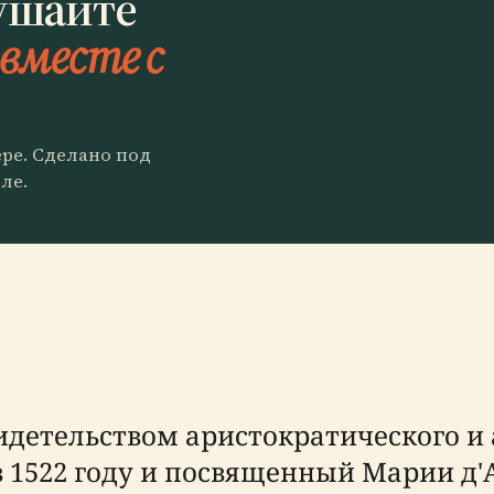
ушайте
вместе с
ере. Сделано под
ле.
идетельством аристократического и
 1522 году и посвященный Марии д'А