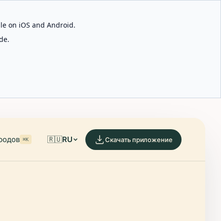
able on iOS and Android.
de.
родов
🇷🇺
RU
Скачать приложение
⌘K