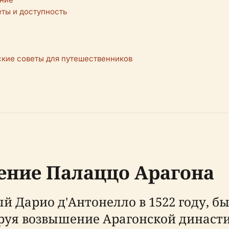
еты и доступность
кие советы для путешественников
ение Палаццо Арагона
й Дарио д'Антонелло в 1522 году, б
руя возвышение Арагонской династи