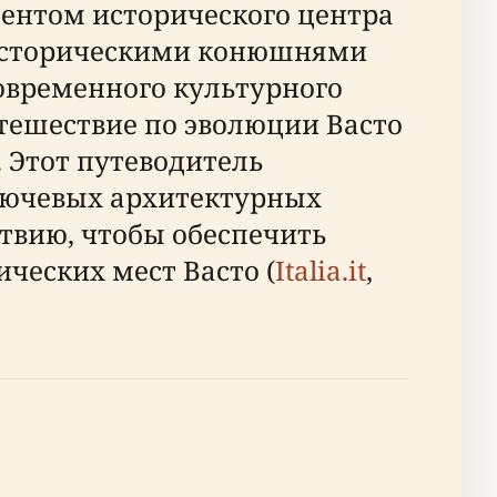
ментом исторического центра
 историческими конюшнями
современного культурного
тешествие по эволюции Васто
. Этот путеводитель
ключевых архитектурных
твию, чтобы обеспечить
ческих мест Васто (
Italia.it
,