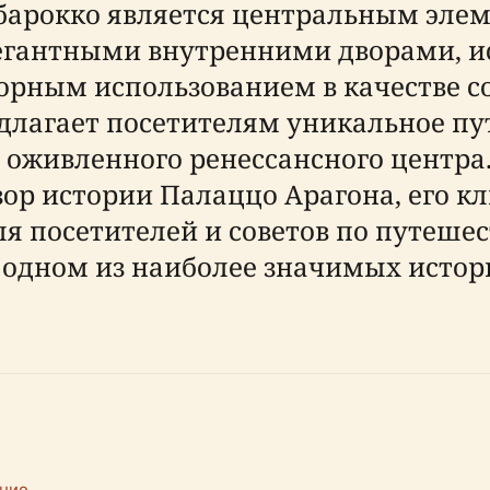
барокко является центральным эле
элегантными внутренними дворами,
торным использованием в качестве 
длагает посетителям уникальное пу
о оживленного ренессансного центра
зор истории Палаццо Арагона, его 
я посетителей и советов по путешес
одном из наиболее значимых истори
ание