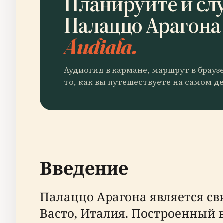
Планируйте и сл
Палаццо Арагона
Audiala.
Аудиогид в кармане, маршрут в брауз
то, как вы путешествуете на самом де
Введение
Палаццо Арагона является св
Васто, Италия. Построенный в