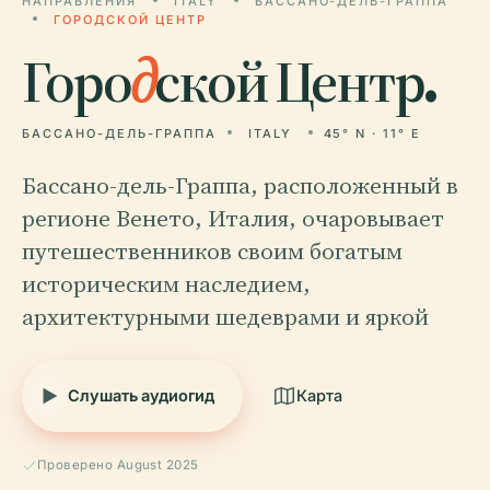
НАПРАВЛЕНИЯ
ITALY
БАССАНО-ДЕЛЬ-ГРАППА
ГОРОДСКОЙ ЦЕНТР
Горо
д
ской Центр.
БАССАНО-ДЕЛЬ-ГРАППА
ITALY
45° N · 11° E
Бассано-дель-Граппа, расположенный в
регионе Венето, Италия, очаровывает
путешественников своим богатым
историческим наследием,
архитектурными шедеврами и яркой
Слушать аудиогид
Карта
Проверено August 2025