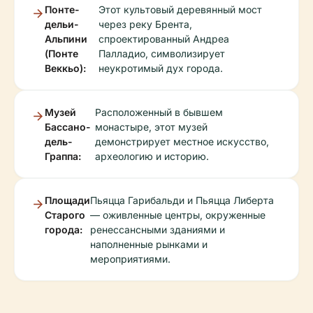
Понте-
Этот культовый деревянный мост
дельи-
через реку Брента,
Альпини
спроектированный Андреа
(Понте
Палладио, символизирует
Веккьо):
неукротимый дух города.
Музей
Расположенный в бывшем
Бассано-
монастыре, этот музей
дель-
демонстрирует местное искусство,
Граппа:
археологию и историю.
Площади
Пьяцца Гарибальди и Пьяцца Либерта
Старого
— оживленные центры, окруженные
города:
ренессансными зданиями и
наполненные рынками и
мероприятиями.