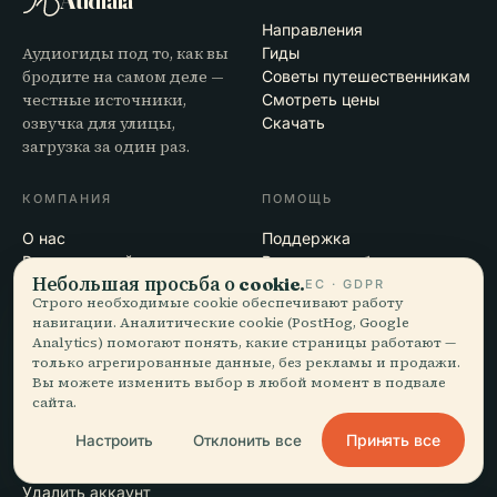
Audiala
Направления
Аудиогиды под то, как вы
Гиды
бродите на самом деле —
Советы путешественникам
честные источники,
Смотреть цены
озвучка для улицы,
Скачать
загрузка за один раз.
КОМПАНИЯ
ПОМОЩЬ
О нас
Поддержка
Редакционный процесс
Решение проблем с
Небольшая просьба о cookie.
Миссия
приложением
ЕС · GDPR
Строго необходимые cookie обеспечивают работу
Контакты
навигации. Аналитические cookie (PostHog, Google
Стать партнёром
Analytics) помогают понять, какие страницы работают —
только агрегированные данные, без рекламы и продажи.
Вы можете изменить выбор в любой момент в подвале
ПРАВОВАЯ ИНФОРМАЦИЯ
сайта.
Конфиденциальность
Принять все
Настроить
Отклонить все
Условия
Настройки cookie
Удалить аккаунт