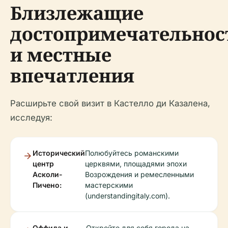
Близлежащие
достопримечательнос
и местные
впечатления
Расширьте свой визит в Кастелло ди Казалена,
исследуя:
Исторический
Полюбуйтесь романскими
центр
церквями, площадями эпохи
Асколи-
Возрождения и ремесленными
Пичено:
мастерскими
(understandingitaly.com).
Оффида и
Откройте для себя города на