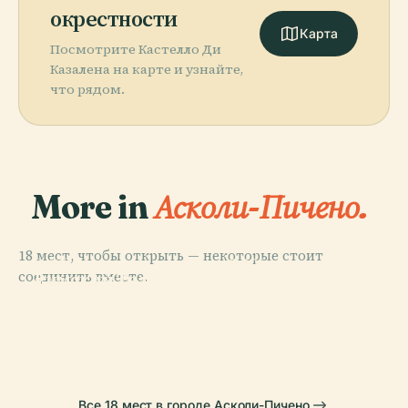
окрестности
Карта
Посмотрите Кастелло Ди
Казалена на карте и узнайте,
что рядом.
More in
Асколи-Пичено.
18 мест, чтобы открыть — некоторые стоит
PLACE
PLACE
PLACE
соединить вместе.
Римский Театр
Стадио Чино Э
Собор Асколи-
PLACE
В Асколи-
Лилло Дель
Асколи-Пичено
Пичено
Пичено
Дука
Все 18 мест в городе Асколи-Пичено