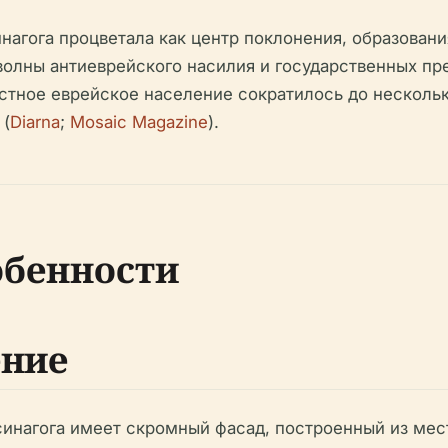
нагога процветала как центр поклонения, образован
волны антиеврейского насилия и государственных п
естное еврейское население сократилось до нескольк
 (
Diarna
;
Mosaic Magazine
).
обенности
ение
синагога имеет скромный фасад, построенный из мес