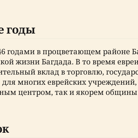
е годы
46 годами в процветающем районе Б
ской жизни Багдада. В то время евре
ительный вклад в торговлю, государ
 для многих еврейских учреждений,
зным центром, так и якорем общины 
ок