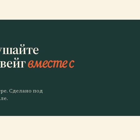
ушайте
авейг
вместе с
ере. Сделано под
ле.