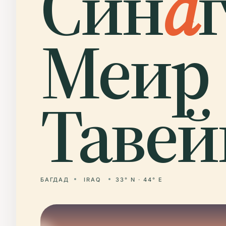
Син
а
Меир
Тавей
БАГДАД
IRAQ
33° N · 44° E