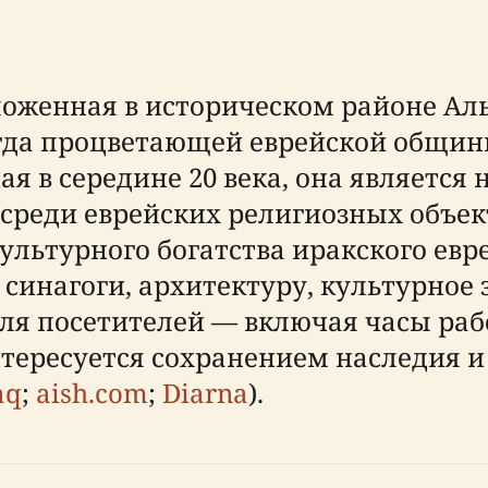
ложенная в историческом районе Аль-
да процветающей еврейской общин
я в середине 20 века, она является 
реди еврейских религиозных объек
ультурного богатства иракского евре
синагоги, архитектуру, культурное 
я посетителей — включая часы раб
нтересуется сохранением наследия 
aq
;
aish.com
;
Diarna
).