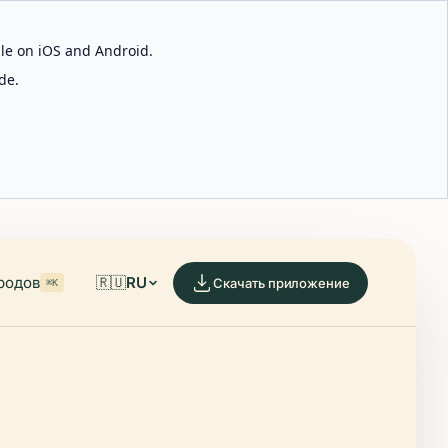
able on iOS and Android.
de.
родов
🇷🇺
RU
Скачать приложение
⌘K