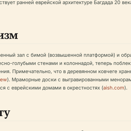
тствует ранней еврейской архитектуре Багдада 20 ве
изм
венный зал с бимой (возвышенной платформой) и обр
сно-голубыми стенами и колоннадой, теперь поблек
ия. Примечательно, что в деревянном ковчеге храня
hew
). Мраморные доски с выгравированными менорам
я с еврейскими домами в окрестностях (
aish.com
).
ту