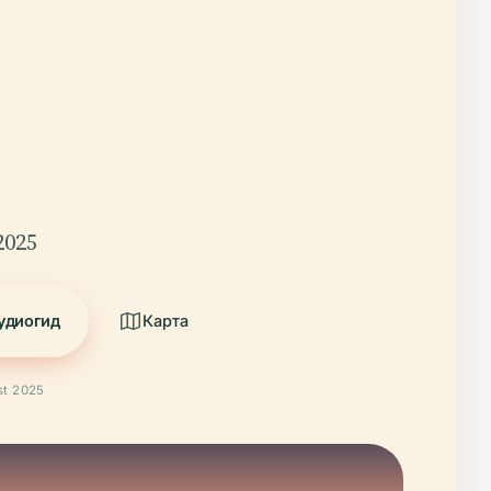
2025
удиогид
Карта
t 2025