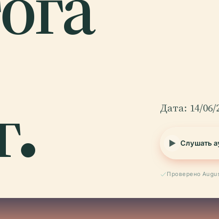
гога
г.
Дата: 14/06/
Слушать а
Проверено Augus