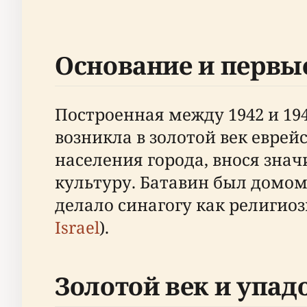
Основание и первы
Построенная между 1942 и 19
возникла в золотой век еврей
населения города, внося знач
культуру. Батавин был домом
делало синагогу как религио
Israel
).
Золотой век и упад