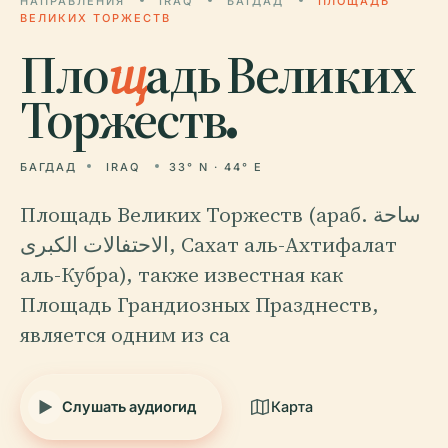
НАПРАВЛЕНИЯ
IRAQ
БАГДАД
ПЛОЩАДЬ
ВЕЛИКИХ ТОРЖЕСТВ
Пло
щ
адь Великих
Торжеств.
БАГДАД
IRAQ
33° N · 44° E
Площадь Великих Торжеств (араб. ساحة
الاحتفالات الكبرى, Сахат аль-Ахтифалат
аль-Кубра), также известная как
Площадь Грандиозных Празднеств,
является одним из са
Слушать аудиогид
Карта