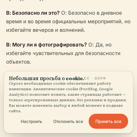
В: Безопасно ли это?
О: Безопасно в дневное
время и во время официальных мероприятий, но
избегайте вечеров и волнений.
В: Могу ли я фотографировать?
О: Да, но
избегайте чувствительных для безопасности
объектов.
В: Доступна ли площадь для людей с
Небольшая просьба о cookie.
ЕС · GDPR
Строго необходимые cookie обеспечивают работу
ограниченными возможностями?
О: В целом,
навигации. Аналитические cookie (PostHog, Google
да, но на некоторых участках неровная
Analytics) помогают понять, какие страницы работают —
только агрегированные данные, без рекламы и продажи.
местность; рекомендуется помощь.
Вы можете изменить выбор в любой момент в подвале
сайта.
Принять все
Настроить
Отклонить все