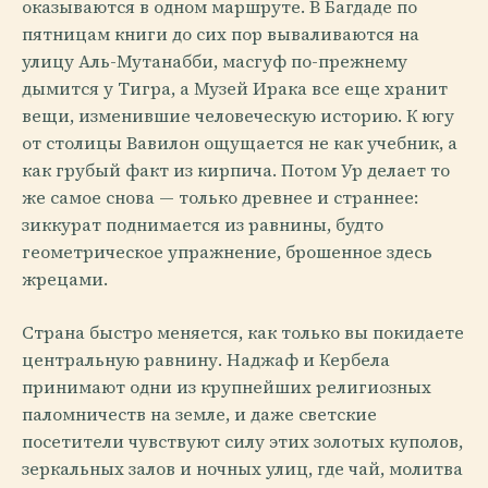
оказываются в одном маршруте. В Багдаде по
пятницам книги до сих пор вываливаются на
улицу Аль-Мутанабби, масгуф по-прежнему
дымится у Тигра, а Музей Ирака все еще хранит
вещи, изменившие человеческую историю. К югу
от столицы Вавилон ощущается не как учебник, а
как грубый факт из кирпича. Потом Ур делает то
же самое снова — только древнее и страннее:
зиккурат поднимается из равнины, будто
геометрическое упражнение, брошенное здесь
жрецами.
Страна быстро меняется, как только вы покидаете
центральную равнину. Наджаф и Кербела
принимают одни из крупнейших религиозных
паломничеств на земле, и даже светские
посетители чувствуют силу этих золотых куполов,
зеркальных залов и ночных улиц, где чай, молитва