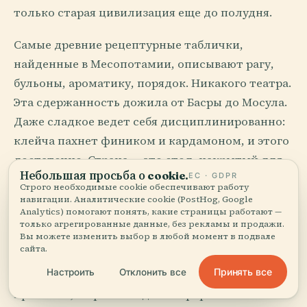
только старая цивилизация еще до полудня.
Самые древние рецептурные таблички,
найденные в Месопотамии, описывают рагу,
бульоны, ароматику, порядок. Никакого театра.
Эта сдержанность дожила от Басры до Мосула.
Даже сладкое ведет себя дисциплинированно:
клейча пахнет фиником и кардамоном, и этого
достаточно. Страна — это стол, накрытый для
Небольшая просьба о cookie.
ЕС · GDPR
чужака, но Ирак сначала проверяет,
Строго необходимые cookie обеспечивают работу
заслуживает ли чужак стула.
навигации. Аналитические cookie (PostHog, Google
Analytics) помогают понять, какие страницы работают —
только агрегированные данные, без рекламы и продажи.
Вы можете изменить выбор в любой момент в подвале
Сначала чай, потом правда
сайта.
Принять все
Настроить
Отклонить все
Гостеприимство в Ираке подчиняется
правилам, а правила здесь — форма поэзии.