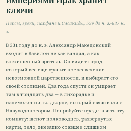
империями Ирак хранит
ключи
Персы, греки, парфяне и Сасаниды, 539 до н. э.-637 н.
э.
В 331 году до н. э. Александр Македонский
входит в Вавилон не как вандал, а как
восхищенный зритель. Он видит город,
который все еще хранит послесвечение
невозможной царственности, и выбирает его
своей столицей. Два года спустя он умирает
там в тридцать два — в лихорадке и
изнеможении, во дворце, который связывали с
Навуходоносором. Попробуйте представить эту
комнату: шепот полководцев, развернутые
карты, тело, внезапно ставшее слишком