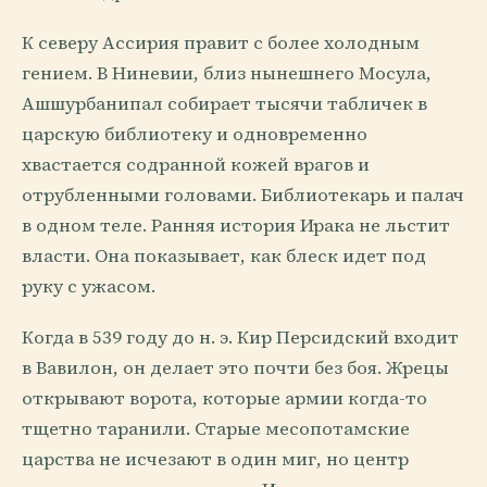
К северу Ассирия правит с более холодным
гением. В Ниневии, близ нынешнего Мосула,
Ашшурбанипал собирает тысячи табличек в
царскую библиотеку и одновременно
хвастается содранной кожей врагов и
отрубленными головами. Библиотекарь и палач
в одном теле. Ранняя история Ирака не льстит
власти. Она показывает, как блеск идет под
руку с ужасом.
Когда в 539 году до н. э. Кир Персидский входит
в Вавилон, он делает это почти без боя. Жрецы
открывают ворота, которые армии когда-то
тщетно таранили. Старые месопотамские
царства не исчезают в один миг, но центр