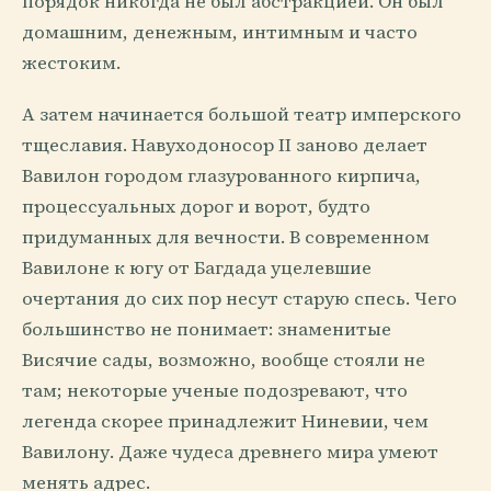
порядок никогда не был абстракцией. Он был
домашним, денежным, интимным и часто
жестоким.
А затем начинается большой театр имперского
тщеславия. Навуходоносор II заново делает
Вавилон городом глазурованного кирпича,
процессуальных дорог и ворот, будто
придуманных для вечности. В современном
Вавилоне к югу от Багдада уцелевшие
очертания до сих пор несут старую спесь. Чего
большинство не понимает: знаменитые
Висячие сады, возможно, вообще стояли не
там; некоторые ученые подозревают, что
легенда скорее принадлежит Ниневии, чем
Вавилону. Даже чудеса древнего мира умеют
менять адрес.