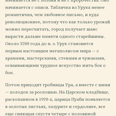
начинается не с поэзии и не с пророчества. Оно
начинается с описи. Табличка из Урука менее
романтична, чем любовное письмо, и куда
революционнее, потому что как только урожай
можно пересчитать, город получает шанс
вырасти дальше памяти одного старейшины.
Около 3200 года до н. э. Урук становится
первым настоящим мегаполисом мира — с
храмами, мастерскими, стенами и чужаками,
осваивающими трудное искусство жить бок о
бок.
Потом приходят гробницы Ура, а вместе с ними
— холодок за роскошью. На Царском кладбище,
раскопанном в 1920-х, царица Пуаби появляется
в золотых листьях, лазурите и сердолике, все
еще сияющая спустя четыре с половиной