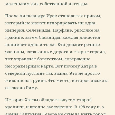
маленьким для собственной легенды.
После Александра Ирак становится призом,
который не может игнорировать ни одна
империя. Селевкиды, Парфяне, римляне на
границе, затем Сасаниды: каждая династия
понимает одно и то же. Кто держит речные
равнины, караванные дороги и старые города,
тот управляет богатством, совершенно
несоразмерным карте. Вот почему Хатра в
северной пустыне так важна. Это не просто
живописная руина. Это место, которое дважды
отказало Риму.
История Хатры обладает вкусом старой
хроники, и вполне заслуженно. В 198 году н. э.
армия Септимия Севера не сумела взять город,