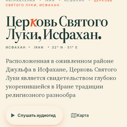
НАПРАВЛЕНИЯ
IRAN
ИСФАХАН
ЦЕРКОВЬ
СВЯТОГО ЛУКИ, ИСФАХАН
Цер
к
овь Святого
Луки, Исфахан.
ИСФАХАН
IRAN
32° N · 51° E
Расположенная в оживленном районе
Джульфа в Исфахане, Церковь Святого
Луки является свидетельством глубоко
укоренившейся в Иране традиции
религиозного разнообра
Слушать аудиогид
Карта