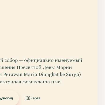
й собор — официально именуемый
спения Пресвятой Девы Марии
ta Perawan Maria Diangkat ke Surga)
тектурная жемчужина и си
удиогид
Карта