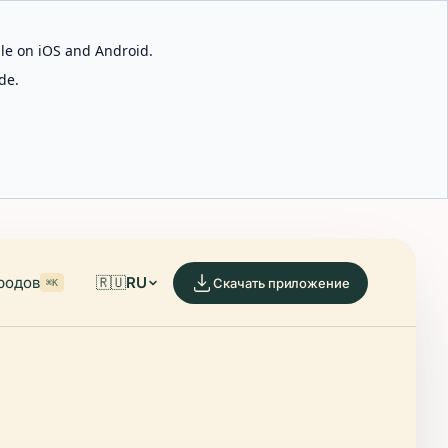
able on iOS and Android.
de.
родов
🇷🇺
RU
Скачать приложение
⌘K