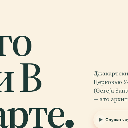
го
 В
Джакартски
Церковью У
рте.
(Gereja San
— это архи
Слушать а