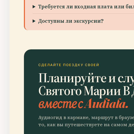
Требуется ли входная плата или би
Доступны ли экскурсии?
СДЕЛАЙТЕ ПОЕЗДКУ СВОЕЙ
Планируйте и сл
Святого Марии В
вместе с Audiala.
Аудиогид в кармане, маршрут в брауз
то, как вы путешествуете на самом де