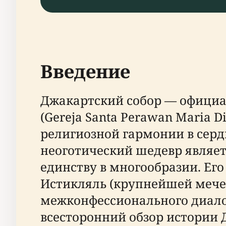
Введение
Джакартский собор — офици
(Gereja Santa Perawan Maria 
религиозной гармонии в серд
неоготический шедевр являет
единству в многообразии. Ег
Истикляль (крупнейшей мечет
межконфессионального диалог
всесторонний обзор истории 