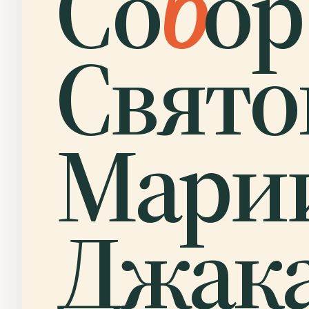
Со
б
ор
Свято
Марии
Джака