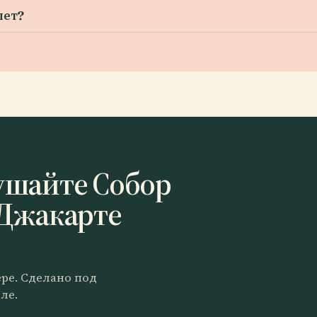
лет?
ушайте Собор
 Джакарте
ере. Сделано под
ле.