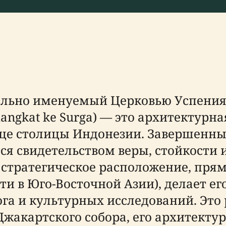
ально именуемый Церковью Успения
Diangkat ke Surga) — это архитектур
це столицы Индонезии. Завершенный 
ся свидетельством веры, стойкости
о стратегическое расположение, пря
и в Юго-Восточной Азии), делает ег
а и культурных исследований. Это 
Джакартского собора, его архитекту