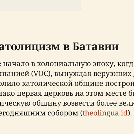
католицизм в Батавии
е начало в колониальную эпоху, ко
панией (VOC), вынуждая верующих д
озволило католической общине постро
нако первая церковь на этом месте
олическую общину возвести более вел
сегодняшним собором (
theolingua.id
).