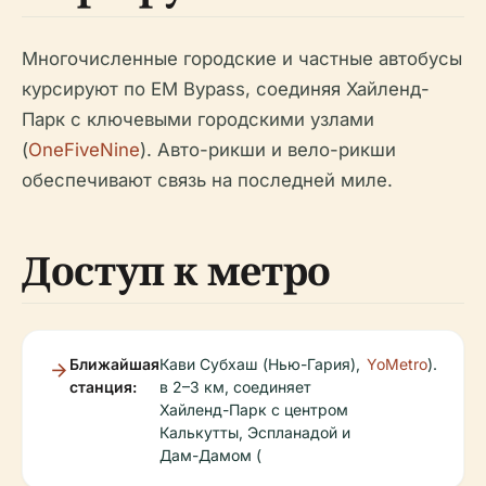
Многочисленные городские и частные автобусы
курсируют по EM Bypass, соединяя Хайленд-
Парк с ключевыми городскими узлами
(
OneFiveNine
). Авто-рикши и вело-рикши
обеспечивают связь на последней миле.
Доступ к метро
Ближайшая
Кави Субхаш (Нью-Гария),
YoMetro
).
станция:
в 2–3 км, соединяет
Хайленд-Парк с центром
Калькутты, Эспланадой и
Дам-Дамом (