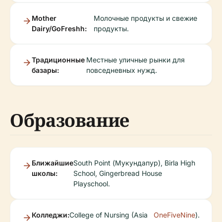
Mother
Молочные продукты и свежие
Dairy/GoFreshh:
продукты.
Традиционные
Местные уличные рынки для
базары:
повседневных нужд.
Образование
Ближайшие
South Point (Мукундапур), Birla High
школы:
School, Gingerbread House
Playschool.
Колледжи:
College of Nursing (Asia
OneFiveNine
).