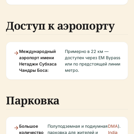
Доступ к аэропорту
Международный
Примерно в 22 км —
аэропорт имени
доступен через EM Bypass
Нетаджи Субхаса
или по предстоящей линии
Чандры Боса:
метро.
Парковка
Большое
Полуподземная и подиумная
DMA
).
количество
парковка для жителей и
India