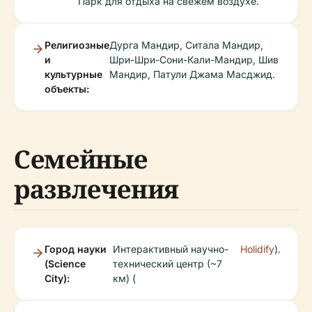
Парк для отдыха на свежем воздухе.
Религиозные
Дурга Мандир, Ситала Мандир,
и
Шри-Шри-Сони-Кали-Мандир, Шив
культурные
Мандир, Патули Джама Масджид.
объекты:
Семейные
развлечения
Город науки
Интерактивный научно-
Holidify
).
(Science
технический центр (~7
City):
км) (