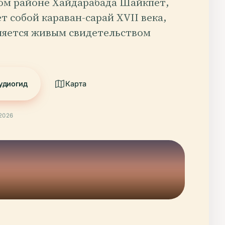
ом районе Хайдарабада Шайкпет,
т собой караван-сарай XVII века,
ляется живым свидетельством
удиогид
Карта
2026