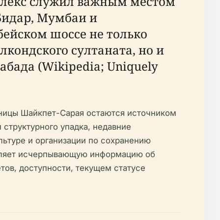
омплекс служил важным местом
Бидар, Мумбаи и
бейском шоссе не только
лкондского султаната, но и
бада (Wikipedia; Uniquely
бницы Шайкпет-Сарая остаются источником
 структурного упадка, недавние
ультуре и организации по сохранению
авляет исчерпывающую информацию об
тов, доступности, текущем статусе