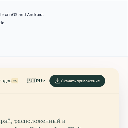
able on iOS and Android.
de.
родов
🇷🇺
RU
Скачать приложение
⌘K
рай, расположенный в