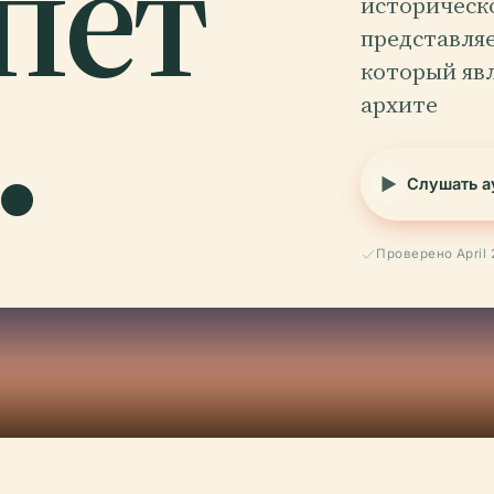
пет
историческ
представляе
.
который яв
архите
Слушать а
Проверено April 