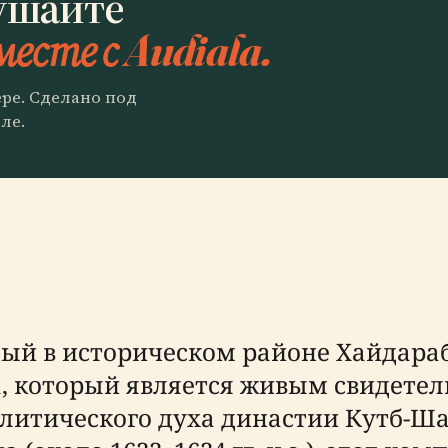
ушайте
месте с Audiala.
ере. Сделано под
ле.
ый в историческом районе Хайдараб
ка, который является живым свидете
литического духа династии Кутб-Ша