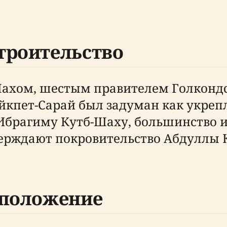
троительство
хом, шестым правителем Голкондско
 Шайкпет-Сарай был задуман как укре
Ибрагиму Кутб-Шаху, большинство и
рждают покровительство Абдуллы Кут
сположение