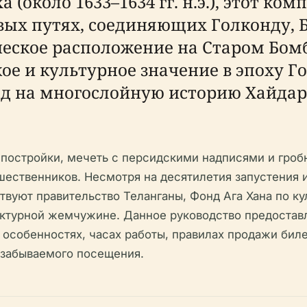
(около 1633–1634 гг. н.э.), этот к
вых путях, соединяющих Голконду, 
еское расположение на Старом Бом
е и культурное значение в эпоху Го
д на многослойную историю Хайдара
 постройки, мечеть с персидскими надписями и гро
ественников. Несмотря на десятилетия запустения и
ствуют правительство Теланганы, Фонд Ага Хана по к
тектурной жемчужине. Данное руководство предост
 особенностях, часах работы, правилах продажи биле
езабываемого посещения.