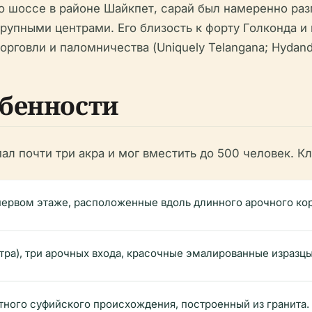
 шоссе в районе Шайкпет, сарай был намеренно раз
рупными центрами. Его близость к форту Голконда и
торговли и паломничества (Uniquely Telangana; Hydan
бенности
ал почти три акра и мог вместить до 500 человек. 
первом этаже, расположенные вдоль длинного арочного ко
тра), три арочных входа, красочные эмалированные изразц
ного суфийского происхождения, построенный из гранита.