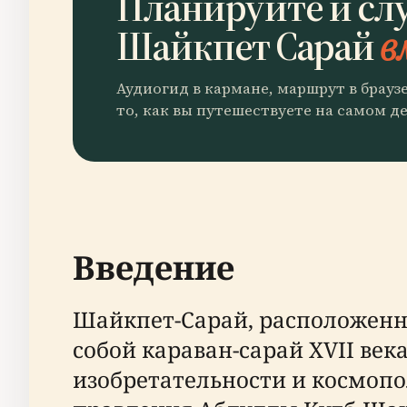
Планируйте и сл
Шайкпет Сарай
в
Аудиогид в кармане, маршрут в брауз
то, как вы путешествуете на самом де
Введение
Шайкпет-Сарай, расположенн
собой караван-сарай XVII ве
изобретательности и космопо