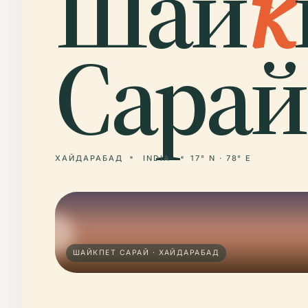
Шай
к
Сарай
ХАЙДАРАБАД
INDIA
17° N · 78° E
ШАЙКПЕТ САРАЙ · ХАЙДАРАБАД