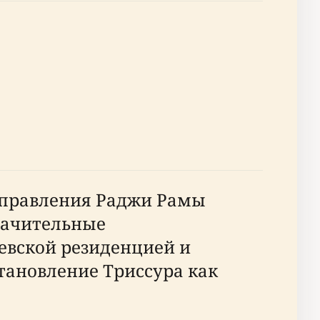
 правления Раджи Рамы
значительные
евской резиденцией и
тановление Триссура как