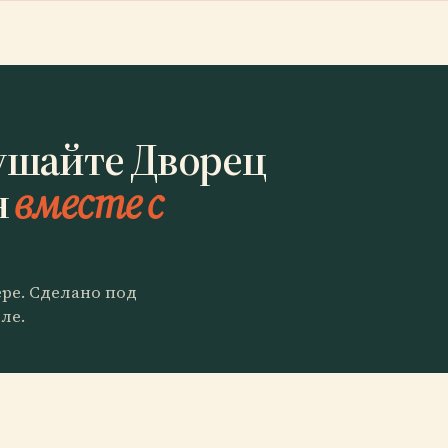
ушайте Дворец
н
вместе с
ере. Сделано под
ле.