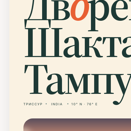
Дв
о
ре
Шакт
Тампу
ТРИССУР
INDIA
10° N · 76° E