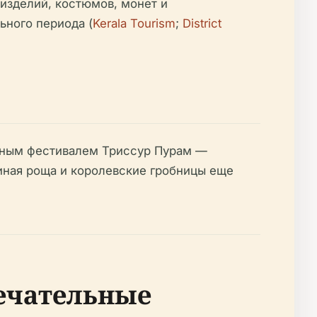
изделий, костюмов, монет и
ьного периода (
Kerala Tourism
;
District
озным фестивалем Триссур Пурам —
ная роща и королевские гробницы еще
ечательные