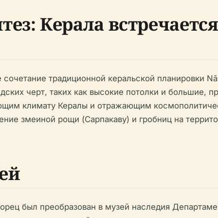
ез: Керала встречается
 сочетание традиционной керальской планировки Nāl
ких черт, таких как высокие потолки и большие, пр
ающим климату Кералы и отражающим космополитичес
ение змеиной рощи (Сарпакаву) и гробниц на терри
ей
орец был преобразован в музей наследия Департамен