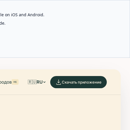
able on iOS and Android.
de.
родов
🇷🇺
RU
Скачать приложение
⌘K