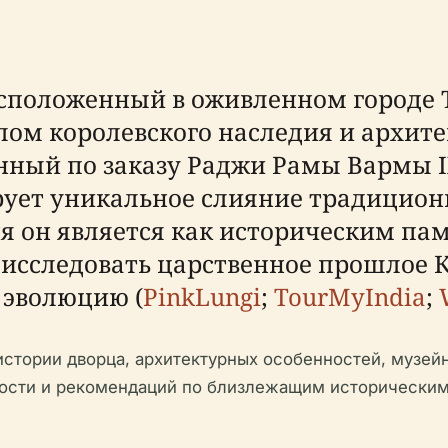
сположенный в оживленном городе Т
ом королевского наследия и архите
нный по заказу Раджи Рамы Вармы I
ирует уникальное слияние традицион
я он является как историческим пам
сследовать царственное прошлое 
 эволюцию (
PinkLungi
;
TourMyIndia
;
истории дворца, архитектурных особенностей, музей
ности и рекомендаций по близлежащим исторически