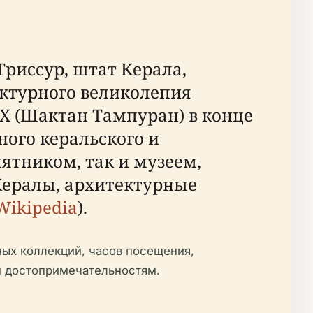
риссур, штат Керала,
ктурного великолепия
X (Шактан Тампуран) в конце
ного керальского и
ятником, так и музеем,
Кералы, архитектурные
Wikipedia
).
ных коллекций, часов посещения,
м достопримечательностям.