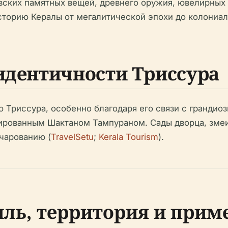
вских памятных вещей, древнего оружия, ювелирных 
торию Кералы от мегалитической эпохи до колониал
 идентичности Триссура
ю Триссура, особенно благодаря его связи с гранди
ированным Шактаном Тампураном. Сады дворца, змеи
чарованию (
TravelSetu
;
Kerala Tourism
).
ль, территория и прим