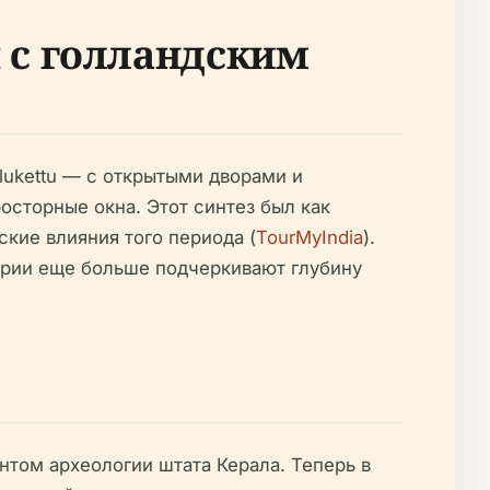
 с голландским
ukettu — с открытыми дворами и
осторные окна. Этот синтез был как
кие влияния того периода (
TourMyIndia
).
тории еще больше подчеркивают глубину
том археологии штата Керала. Теперь в