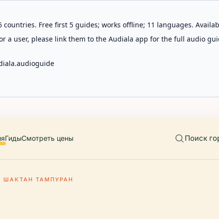
 countries. Free first 5 guides; works offline; 11 languages. Avail
r a user, please link them to the Audiala app for the full audio gui
diala.audioguide
Поиск го
ия
Гиды
Смотреть цены
Ц ШАКТАН ТАМПУРАН