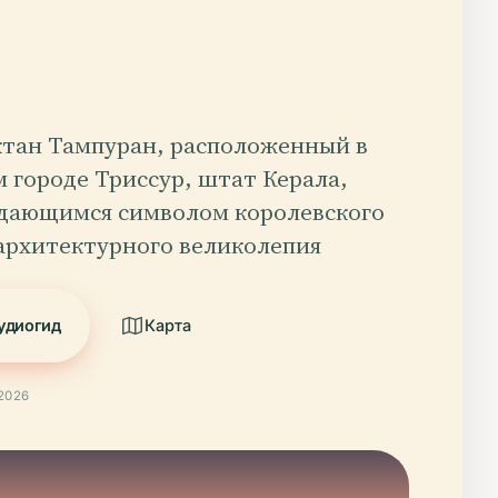
тан Тампуран, расположенный в
 городе Триссур, штат Керала,
ыдающимся символом королевского
 архитектурного великолепия
удиогид
Карта
2026