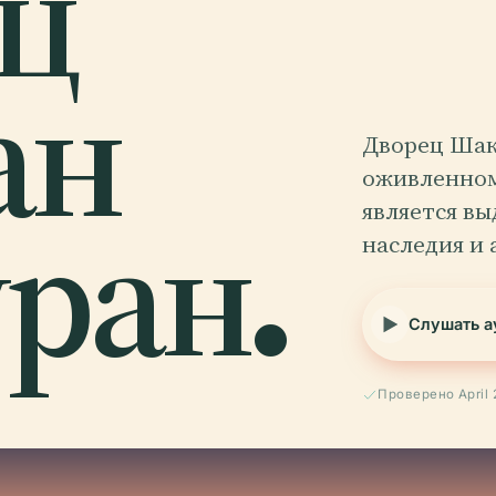
ц
ан
Дворец Шак
оживленном
ран.
является в
наследия и
Слушать а
Проверено April 