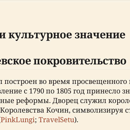
и культурное значение
евское покровительство
 построен во время просвещенного
вление с 1790 по 1805 год принесло 
ные реформы. Дворец служил корол
оролевства Кочин, символизируя с
(
PinkLungi
;
TravelSetu
).