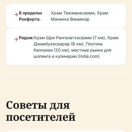
В пределах
Храм Таюманасвами, Храм
Рокфорта:
Маникка Винаякар
Рядом:
Храм Шри Ранганатхасвами (7 км), Храм
Джамбукесварар (8 км), Плотина
Калланаи (20 км), местные рынки для
шопинга и кулинарии (India.com)
Советы для
посетителей