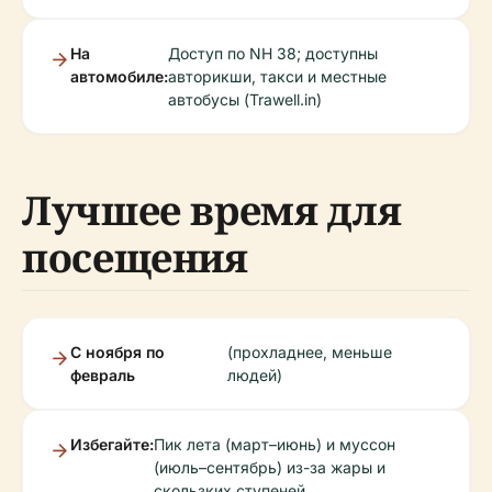
На
Доступ по NH 38; доступны
автомобиле:
авторикши, такси и местные
автобусы (Trawell.in)
Лучшее время для
посещения
С ноября по
(прохладнее, меньше
февраль
людей)
Избегайте:
Пик лета (март–июнь) и муссон
(июль–сентябрь) из-за жары и
скользких ступеней.