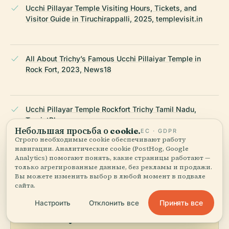
Ucchi Pillayar Temple Visiting Hours, Tickets, and
Visitor Guide in Tiruchirappalli, 2025, templevisit.in
All About Trichy’s Famous Ucchi Pillaiyar Temple in
Rock Fort, 2023, News18
Ucchi Pillayar Temple Rockfort Trichy Tamil Nadu,
TouristPlaces
Небольшая просьба о cookie.
ЕС · GDPR
Строго необходимые cookie обеспечивают работу
навигации. Аналитические cookie (PostHog, Google
ПОСЛЕДНЯЯ ПРОВЕРКА:
APRIL 2026
Analytics) помогают понять, какие страницы работают —
Основано на Wikidata, Википедии и официальных
только агрегированные данные, без рекламы и продажи.
источниках · проверено ·
Как мы создаём наши гиды →
Вы можете изменить выбор в любой момент в подвале
сайта.
Принять все
Настроить
Отклонить все
Исследуйте