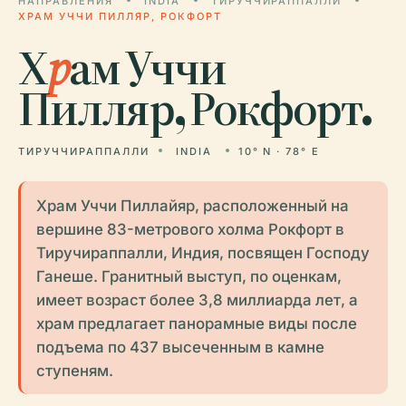
НАПРАВЛЕНИЯ
INDIA
ТИРУЧЧИРАППАЛЛИ
ХРАМ УЧЧИ ПИЛЛЯР, РОКФОРТ
Х
р
ам Уччи
Пилляр, Рокфорт.
ТИРУЧЧИРАППАЛЛИ
INDIA
10° N · 78° E
Храм Уччи Пиллайяр, расположенный на
вершине 83-метрового холма Рокфорт в
Тиручираппалли, Индия, посвящен Господу
Ганеше. Гранитный выступ, по оценкам,
имеет возраст более 3,8 миллиарда лет, а
храм предлагает панорамные виды после
подъема по 437 высеченным в камне
ступеням.