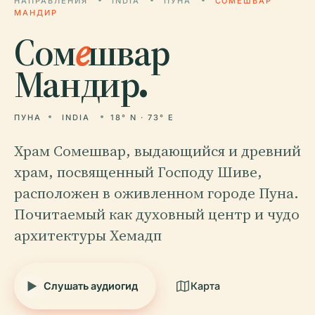
НАПРАВЛЕНИЯ
INDIA
ПУНА
СОМЕШВАР
МАНДИР
Сом
е
швар
Мандир.
ПУНА
INDIA
18° N · 73° E
Храм Сомешвар, выдающийся и древний
храм, посвященный Господу Шиве,
расположен в оживленном городе Пуна.
Почитаемый как духовный центр и чудо
архитектуры Хемадп
Слушать аудиогид
Карта