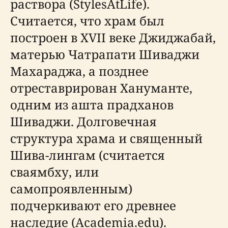
раствора (StylesAtLife).
Считается, что храм был
построен в XVII веке Джиджабай,
матерью Чатрапати Шиваджи
Махараджа, а позднее
отреставрирован Хануманте,
одним из ашта прадханов
Шиваджи. Долговечная
структура храма и священный
Шива-лингам (считается
сваямбху, или
самопроявленным)
подчеркивают его древнее
наследие (Academia.edu).