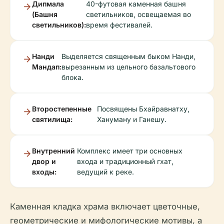
Дипмала
40-футовая каменная башня
(Башня
светильников, освещаемая во
светильников):
время фестивалей.
Нанди
Выделяется священным быком Нанди,
Мандап:
вырезанным из цельного базальтового
блока.
Второстепенные
Посвящены Бхайравнатху,
святилища:
Хануману и Ганешу.
Внутренний
Комплекс имеет три основных
двор и
входа и традиционный гхат,
входы:
ведущий к реке.
Каменная кладка храма включает цветочные,
геометрические и мифологические мотивы, а