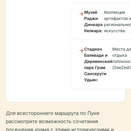
Музей
Коллекция
Раджи
артефактов 
Динкара
регионально
Келкара:
искусства.
Стадион
Места д
Балевади и
отдыха
Деревенский
поблизос
парк Грам
(ZeeZest)
Санскрути
Удьян:
Для всестороннего маршрута по Пуне
рассмотрите возможность сочетания
посещения храма с этими историческими и